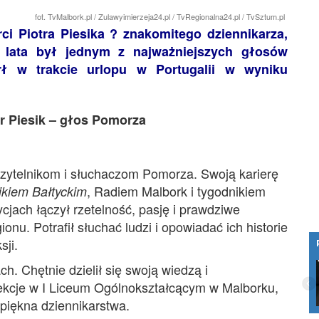
fot. TvMalbork.pl / Zulawyimierzeja24.pl / TvRegionalna24.pl / TvSztum.pl
i Piotra Piesika ? znakomitego dziennikarza,
z lata był jednym z najważniejszych głosów
rł w trakcie urlopu w Portugalii w wyniku
tr Piesik – głos Pomorza
 czytelnikom i słuchaczom Pomorza. Swoją karierę
, Radiem Malbork i tygodnikiem
ikiem Bałtyckim
ycjach łączył rzetelność, pasję i prawdziwe
u. Potrafił słuchać ludzi i opowiadać ich historie
sji.
Osiedle Słoneczne Bis we Fromborku z
h. Chętnie dzielił się swoją wiedzą i
dostępem do superszybkiego
ekcje w I Liceum Ogólnokształcącym w Malborku,
światłowodu. Mieszkańcy skorzystają z
 piękna dziennikarstwa.
internetu i…