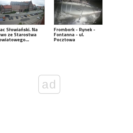
lac Słowiański. Na
Frombork - Rynek -
ywo ze Starostwa
Fontanna - ul.
owiatowego…
Pocztowa
ad