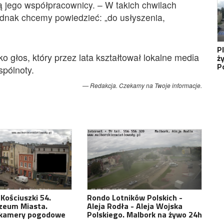
ą jego współpracownicy. – W takich chwilach
ednak chcemy powiedzieć: „do usłyszenia,
P
ko głos, który przez lata kształtował lokalne media
ż
P
pólnoty.
Redakcja. Czekamy na Twoje informacje.
 Kościuszki 54.
Rondo Lotników Polskich -
zeum Miasta.
Aleja Rodła - Aleja Wojska
 kamery pogodowe
Polskiego. Malbork na żywo 24h