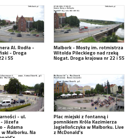
era Al. Rodła -
Malbork - Mosty im. rotmistrza
ński - Droga
Witolda Pileckiego nad rzeką
2 i 55
Nogat. Droga krajowa nr 22 i 55
rności - ul.
Plac miejski z fontanną i
- Józefa
pomnikiem Króla Kazimierza
go - Adama
Jagiellończyka w Malborku. Live
 w Malborku. Na
z McDonald's
onald's