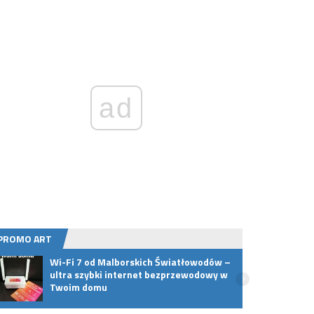
ad
PROMO ART
Wi-Fi 7 od Malborskich Światłowodów –
Jak r
ultra szybki internet bezprzewodowy w
szuka
Twoim domu