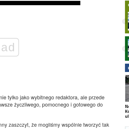
Nocny wypadek na hulajnodze
ad
elektrycznej w Malborku. 15-latek
zabrany do szpitala śmigłowcem LPR.
Wideo
ie tylko jako wybitnego redaktora, ale przede
zawsze życzliwego, pomocnego i gotowego do
N
K
ul
mny zaszczyt, że mogliśmy wspólnie tworzyć tak