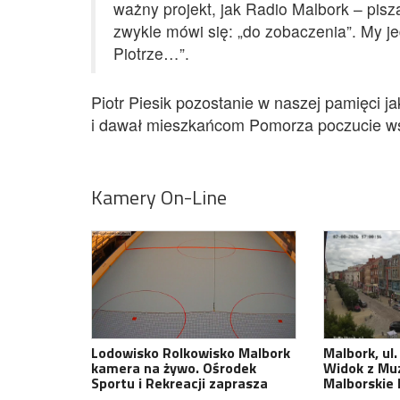
ważny projekt, jak Radio Malbork – pisz
zwykle mówi się: „do zobaczenia”. My j
Piotrze…”.
Piotr Piesik pozostanie w naszej pamięci ja
i dawał mieszkańcom Pomorza poczucie ws
Kamery On-Line
Lodowisko Rolkowisko Malbork
Malbork, ul.
kamera na żywo. Ośrodek
Widok z Mu
Sportu i Rekreacji zaprasza
Malborskie