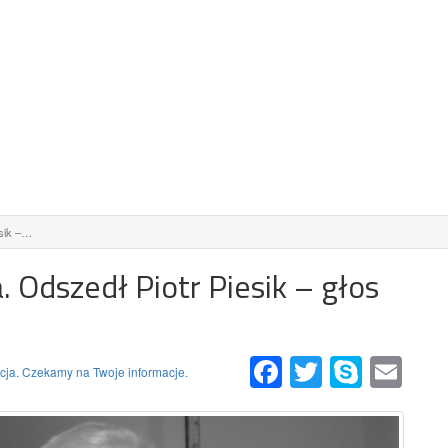
esik –…
. Odszedł Piotr Piesik – głos
.
Facebook
Twitter
Skype
Email
ja. Czekamy na Twoje informacje.