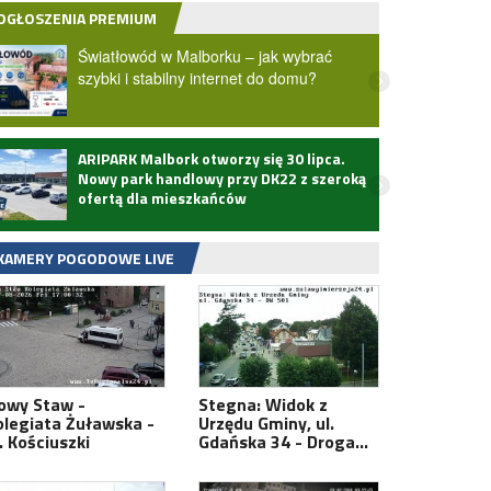
OGŁOSZENIA PREMIUM
Światłowód w Malborku – jak wybrać
szybki i stabilny internet do domu?
ARIPARK Malbork otworzy się 30 lipca.
Zmarł
Nowy park handlowy przy DK22 z szeroką
ofertą dla mieszkańców
KAMERY POGODOWE LIVE
owy Staw -
Stegna: Widok z
olegiata Żuławska -
Urzędu Gminy, ul.
. Kościuszki
Gdańska 34 - Droga…