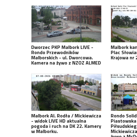
Dworzec PKP Malbork LIVE -
Malbork kam
Rondo Przewodników
Plac Słowia
Malborskich - ul. Dworcowa.
Krajowa nr 2
Kamera na żywo z NZOZ ALMED
Malbork Al. Rodła / Mickiewicza
Rondo Solida
- widok LIVE HD aktualna
Piastowska 
pogoda i ruch na DK 22. Kamery
Piłsudskie
w Malborku.
Mickiewicza
żywo z McD