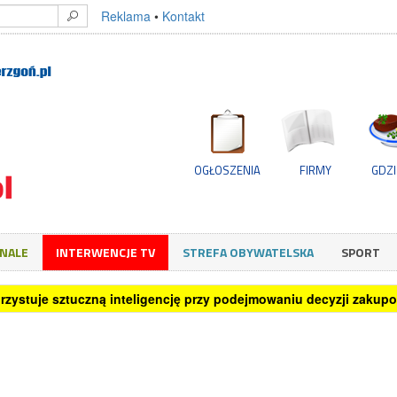
Reklama
•
Kontakt
OGŁOSZENIA
FIRMY
GDZI
GNALE
INTERWENCJE TV
STREFA OBYWATELSKA
SPORT
rzystuje sztuczną inteligencję przy podejmowaniu decyzji zakup