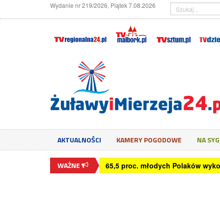
Wydanie nr 219/2026, Piątek 7.08.2026
AKTUALNOŚCI
KAMERY POGODOWE
NA SY
WAŻNE
65,5 proc. młodych Polaków wyko