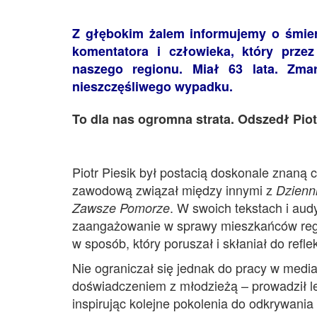
Z głębokim żalem informujemy o śmierc
komentatora i człowieka, który prze
naszego regionu. Miał 63 lata. Zma
nieszczęśliwego wypadku.
To dla nas ogromna strata. Odszedł Pio
Piotr Piesik był postacią doskonale znaną
zawodową związał między innymi z
Dzienn
. W swoich tekstach i aud
Zawsze Pomorze
zaangażowanie w sprawy mieszkańców region
w sposób, który poruszał i skłaniał do reflek
Nie ograniczał się jednak do pracy w mediac
doświadczeniem z młodzieżą – prowadził l
inspirując kolejne pokolenia do odkrywania