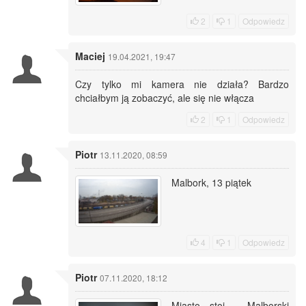
2
1
Odpowiedz
Maciej
19.04.2021, 19:47
Czy tylko mi kamera nie działa? Bardzo
chciałbym ją zobaczyć, ale się nie włącza
2
1
Odpowiedz
Piotr
13.11.2020, 08:59
Malbork, 13 piątek
4
1
Odpowiedz
Piotr
07.11.2020, 18:12
Miasto stoi - Malborski