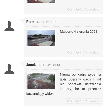
2
0
Odpowiedz
Piotr
04.08.2021, 10:10
Malbork, 4 sierpnia 2021
2
3
Odpowiedz
Jacek
21.05.2021, 04:51
Niemal pól kadru wypełnia
jakiś obsrany dach i nikt
nie poprawia ustawienia
kamery, bo to przecież
fascynujący widok...
5
2
Odpowiedz