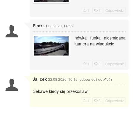
1
3
Odpowiedz
Piotr
21.08.2020, 14:56
nówka funka niesmigana
kamera na wiadukcie
1
3
Odpowiedz
Ja, cek
22.08.2020, 10:15 (odpowiedź do
)
Piotr
ciekawe kiedy się przekoślawi
1
3
Odpowiedz