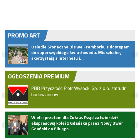
PROMO ART
Osiedle Słoneczne Bis we Fromborku z dostępem
do superszybkiego światłowodu. Mieszkańcy
skorzystają z internetu i…
OGŁOSZENIA PREMIUM
PBR Przyszłość Piotr Wysocki Sp. z o.o. zatrudni
budowlańców
Wielki przełom dla Żuław. Rząd zatwierdził
ekspresową kolej z Gdańska przez Nowy Dwór
Gdański do Elbląga.