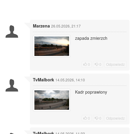
Marzena
26.05.2026, 21:17
zapada zmierzch
0
0
Odpowiedz
TvMalbork
14.05.2026, 14:10
Kadr poprawiony
0
0
Odpowiedz
TvMalbork
14.05.2026, 11:33