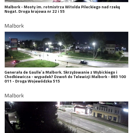
Malbork - Mosty im. rotmistrza Witolda Pileckiego nad rzeką
Nogat. Droga krajowa nr 22 i 55
Malbork
Generała de Gaulle`a Malbork. Skrzyżowanie z Wybickiego i
Chodkiewicza - wypadek? Dzwoń do Telewizji Malbork - 883 100
011 - Droga Wojewódzka 515
Malbork