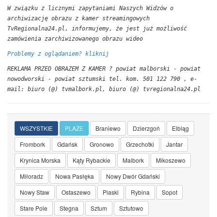
W związku z licznymi zapytaniami Naszych Widzów o
archiwizację obrazu z kamer streamingowych
TvRegionalna24.pl, informujemy, że jest już możliwość
zamówienia zarchiwizowanego obrazu wideo
Problemy z oglądaniem? kliknij
REKLAMA PRZED OBRAZEM Z KAMER ? powiat malborski - powiat
nowodworski - powiat sztumski tel. kom. 501 122 790 , e-
mail: biuro (@) tvmalbork.pl, biuro (@) tvregionalna24.pl
WSZYSTKIE
PLAŻE
Braniewo
Dzierzgoń
Elbląg
Frombork
Gdańsk
Gronowo
Grzechotki
Jantar
Krynica Morska
Kąty Rybackie
Malbork
Mikoszewo
Miłoradz
Nowa Pasłęka
Nowy Dwór Gdański
Nowy Staw
Ostaszewo
Piaski
Rybina
Sopot
Stare Pole
Stegna
Sztum
Sztutowo