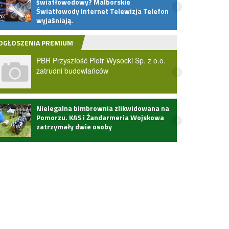
światłowodowy? Malborskie
dostę
Światłowody Internet Telewizja Telefon
świat
wyjaśniają.
inter
OGŁOSZENIA PREMIUM
PBR Przyszłość Piotr Wysocki Sp. z o.o.
zatrudni budowlańców
Nielegalna bimbrownia zlikwidowana na
Nocny
Pomorzu. KAS i Żandarmeria Wojskowa
elekt
zatrzymały dwie osoby
zabra
Wide