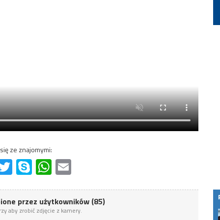
 się ze znajomymi:
ok
essenger
Twitter
Skype
WhatsApp
Email
bione przez użytkowników (85)
zy aby zrobić zdjęcie z kamery.
woją obecność w
Lokalni operatorzy budują internet blisko