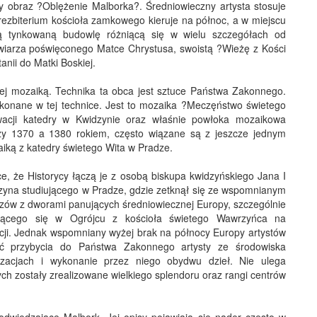
 obraz ?Oblężenie Malborka?. Średniowieczny artysta stosuje
rezbiterium kościoła zamkowego kieruje na północ, a w miejscu
ą tynkowaną budowlę różniącą się w wielu szczegółach od
likwiarza poświęconego Matce Chrystusa, swoistą ?Wieżę z Kości
itanii do Matki Boskiej.
ej mozaiką. Technika ta obca jest sztuce Państwa Zakonnego.
ykonane w tej technice. Jest to mozaika ?Meczęństwo świetego
wacji katedry w Kwidzynie oraz właśnie powłoka mozaikowa
dzy 1370 a 1380 rokiem, często wiązane są z jeszcze jednym
ką z katedry świetego Wita w Pradze.
e, że Historycy łączą je z osobą biskupa kwidzyńskiego Jana I
dzyna studiującego w Pradze, gdzie zetknął się ze wspomnianym
rzów z dworami panujących średniowiecznej Europy, szczególnie
lącego się w Ogrójcu z kościoła świetego Wawrzyńca na
cji. Jednak wspomniany wyżej brak na północy Europy artystów
ść przybycia do Państwa Zakonnego artysty ze środowiska
lizacjach i wykonanie przez niego obydwu dzieł. Nie ulega
rych zostały zrealizowane wielkiego splendoru oraz rangi centrów
wiedzające Malbork. Jej opisy pojawiają sie nader często w