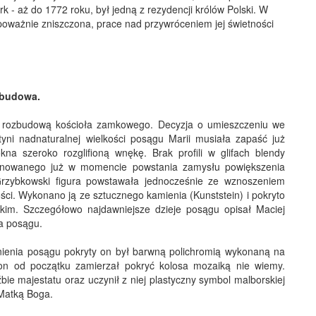
 - aż do 1772 roku, był jedną z rezydencji królów Polski. W
poważnie zniszczona, prace nad przywróceniem jej świetności
dbudowa.
z rozbudową kościoła zamkowego. Decyzja o umieszczeniu we
yni nadnaturalnej wielkości posągu Marii musiała zapaść już
kna szeroko rozglifioną wnękę. Brak profili w glifach blendy
lanowanego już w momencie powstania zamysłu powiększenia
 Grzybkowski figura powstawała jednocześnie ze wznoszeniem
ci. Wykonano ją ze sztucznego kamienia (Kunststein) i pokryto
skim. Szczegółowo najdawniejsze dzieje posągu opisał Maciej
ia posągu.
stnienia posągu pokryty on był barwną polichromią wykonaną na
kon od początku zamierzał pokryć kolosa mozaiką nie wiemy.
bie majestatu oraz uczynił z niej plastyczny symbol malborskiej
 Matką Boga.