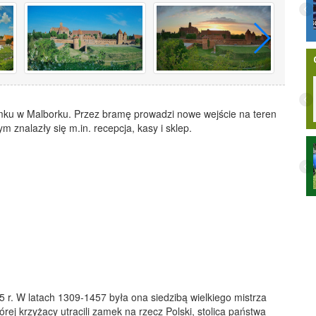
ludzi. MiŚOT-y odpowiadają już za 35
proc. rynku
ku w Malborku. Przez bramę prowadzi nowe wejście na teren
 znalazły się m.in. recepcja, kasy i sklep.
iała 38 lat.
Wielki przełom dla Żuław. Rząd
zatwierdził ekspresową kolej z Gdańska
przez Nowy Dwór Gdański do Elbląga.
r. W latach 1309-1457 była ona siedzibą wielkiego mistrza
órej krzyżacy utracili zamek na rzecz Polski, stolica państwa