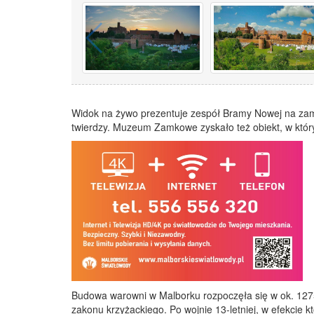
pomocy?
internecie?
Widok na żywo prezentuje zespół Bramy Nowej na zam
twierdzy. Muzeum Zamkowe zyskało też obiekt, w którym
Malbork otworzy się 30 lipca.
Zmarła Justyna Polska. M
rk handlowy przy DK22 z szeroką
dla mieszkańców
Budowa warowni w Malborku rozpoczęła się w ok. 1275 
zakonu krzyżackiego. Po wojnie 13-letniej, w efekcie kt