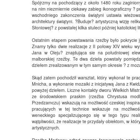
Spójrzmy na pochodzący z około 1480 roku zaginiony
na nim niezmiernie ciekawy zabieg ikonograficzny ? p
wschodniego zakonczenia świątyni ustawia wieżow
architektury świątyni. ?Buduje? artystyczną wizję re
Słoniowej? z powstałej kilka stuleci później katolickiej l
Ostatnim etapem powstawania rzeźby było pokrycie j
Znamy tylko dwie realizacje z II połowy XIV wieku w
Jana w Oleju? znajdująca sie na południowej ele
malborskiej rzeźby. Te dwa dzieła powstały pomię
dziełem zrealizowanym w tym samym okresie ? z mozai
Skąd zatem pochodził warsztat, który wykonał te prac
Mnicha, a wykonanie mozaiki z inicjatywą Jana z Kwi
powyżej dziełem. Liczne kontakty dworu Wielkich Mist
ze środowiskiem praskim (rzeźba Chrystusa mod
Przedzamczu) wskazują na możliwość czeskiej inspira
pracujących w tej technice wskazuje na możliwo
weneckiego specjalizującego się w tego typu rea
wątpliwości, że realizacje te przydały obiektom, w któ
artystycznych.
Rzeźba Madonny odtąd zawsze fascynowała osoby od