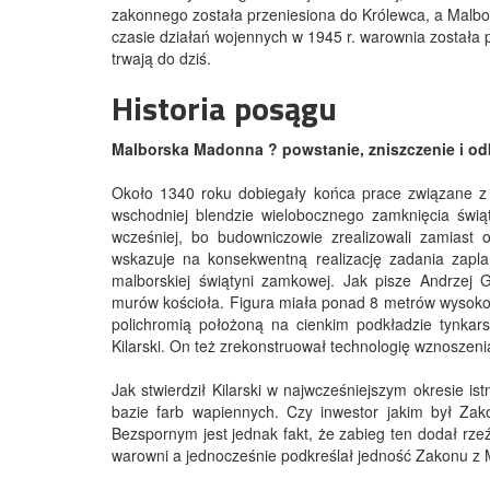
zakonnego została przeniesiona do Królewca, a Malbork
czasie działań wojennych w 1945 r. warownia została 
trwają do dziś.
Historia posągu
Malborska Madonna ? powstanie, zniszczenie i o
Około 1340 roku dobiegały końca prace związane 
wschodniej blendzie wielobocznego zamknięcia świąt
wcześniej, bo budowniczowie zrealizowali zamiast o
wskazuje na konsekwentną realizację zadania zap
malborskiej świątyni zamkowej. Jak pisze Andrzej
murów kościoła. Figura miała ponad 8 metrów wysokoś
polichromią położoną na cienkim podkładzie tynkar
Kilarski. On też zrekonstruował technologię wznoszen
Jak stwierdził Kilarski w najwcześniejszym okresie i
bazie farb wapiennych. Czy inwestor jakim był Za
Bezspornym jest jednak fakt, że zabieg ten dodał rzeź
warowni a jednocześnie podkreślał jedność Zakonu z