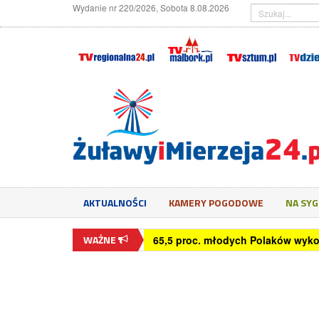
Wydanie nr 220/2026, Sobota 8.08.2026
AKTUALNOŚCI
KAMERY POGODOWE
NA SY
WAŻNE
Czym jest exit interview?