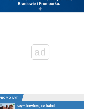
ad
PROMO ART
Czym bowiem jest kabel
Osied