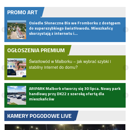
PROMO ART
Osiedle Słoneczne Bis we Fromborku z dostępem
u
do superszybkiego światłowodu. Mieszkańcy
skorzystają z internetu i…
OGŁOSZENIA PREMIUM
Światłowód w Malborku – jak wybrać szybki i
stabilny internet do domu?
ARIPARK Malbork otworzy się 30 lipca. Nowy park
handlowy przy DK22 z szeroką ofertą dla
mieszkańców
KAMERY POGODOWE LIVE