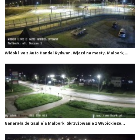
Widok live z Auto Handel Rydwan. Wjazd na mosty. Malbork,…
Generała de Gaulle`a Malbork. Skrzyżowanie z Wybickiego…