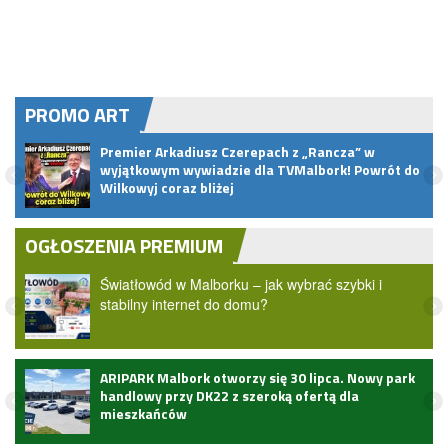
PROMO ART
Premier Arkadiusz Czerepach z „Rancza” w
u
wyjątkowym wywiadzie dla TVMalbork! Powrót do
Wilkowyj coraz bliżej
OGŁOSZENIA PREMIUM
Światłowód w Malborku – jak wybrać szybki i
stabilny internet do domu?
ARIPARK Malbork otworzy się 30 lipca. Nowy park
handlowy przy DK22 z szeroką ofertą dla
mieszkańców