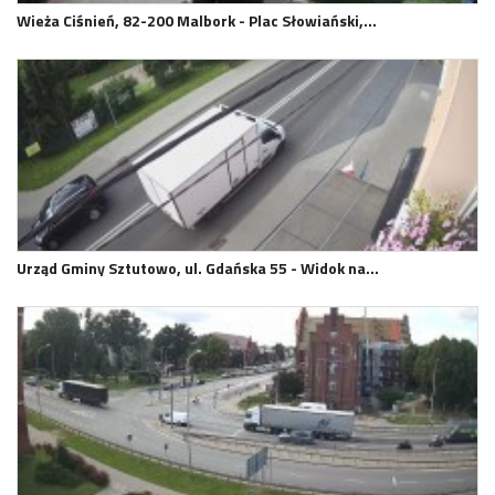
Wieża Ciśnień, 82-200 Malbork - Plac Słowiański,…
Urząd Gminy Sztutowo, ul. Gdańska 55 - Widok na…