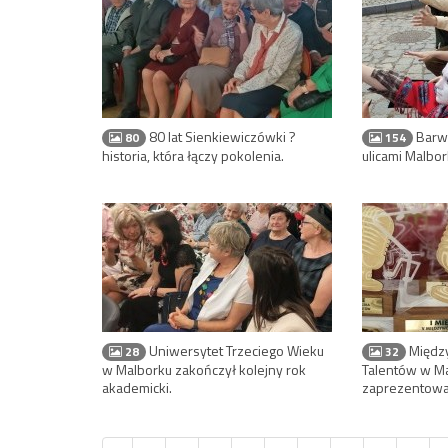
80 lat Sienkiewiczówki ?
Barw
80
154
historia, która łączy pokolenia.
ulicami Malbo
Uniwersytet Trzeciego Wieku
Międz
28
32
w Malborku zakończył kolejny rok
Talentów w Ma
akademicki.
zaprezentowali