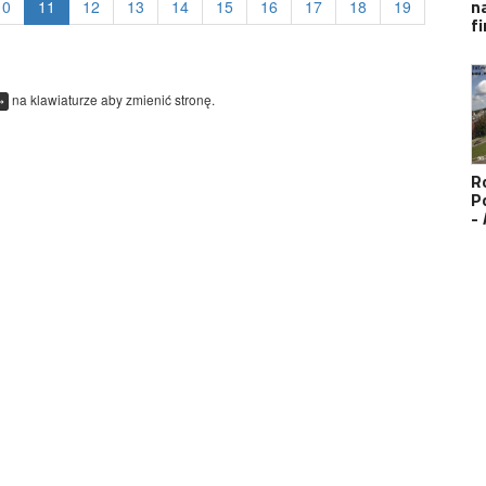
n
10
11
12
13
14
15
16
17
18
19
f
na klawiaturze aby zmienić stronę.
→
R
P
-