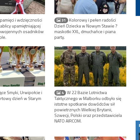
 pamięci i wdzięczności
Kolorowy i pełen radości
31
tablicy upamiętniającej
Dzień Dziecka w Nowym Stawie ?
owojennych osadników
maskotki XXL, dmuchańce i piana
ole.
party.
ące Smyki, Urwipołcie i
W 22 Bazie Lotnictwa
4
ortowy dzień w Starym
Taktycznego w Malborku odbyło się
istotne spotkanie dowódców sił
powietrznych Wielkiej Brytanii,
Szwecji, Polski oraz przedstawiciela
NATO AIRCOM.
Wi-Fi 7 od Malborskich Światłowodów –