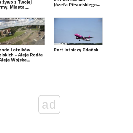
a żywo z Twojej
Józefa Piłsudskiego…
irmy, Miasta,…
ondo Lotników
Port lotniczy Gdańsk
olskich - Aleja Rodła
 Aleja Wojska…
ad