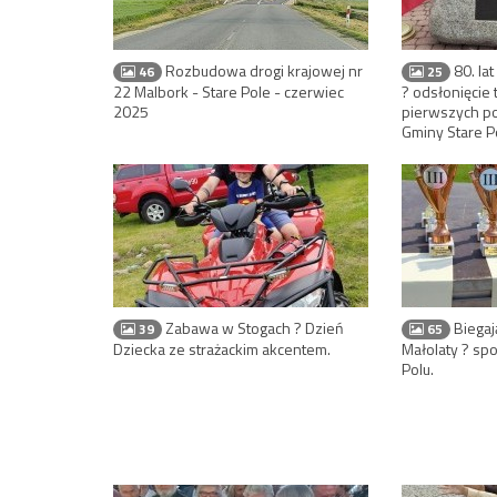
Rozbudowa drogi krajowej nr
80. lat
46
25
22 Malbork - Stare Pole - czerwiec
? odsłonięcie 
2025
pierwszych p
Gminy Stare P
Zabawa w Stogach ? Dzień
Biegaj
39
65
Dziecka ze strażackim akcentem.
Małolaty ? sp
Polu.