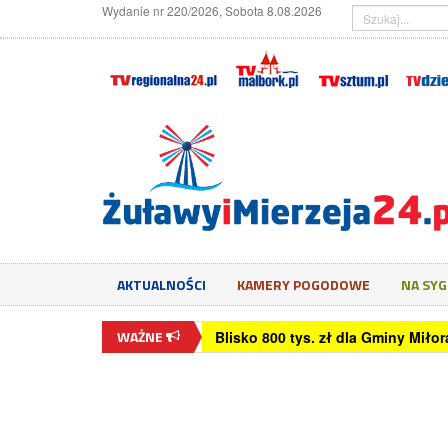
Wydanie nr 220/2026, Sobota 8.08.2026
AKTUALNOŚCI
KAMERY POGODOWE
NA SY
WAŻNE
Czy monitor 24 cale jest dobry d