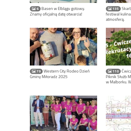
Basen w Elblągu gotowy.
Skarb
6
135
Znamy oficjalną datę otwarcia!
festiwal kulin
atmosferą.
Western City Rodeo Dzień
Ćwicz
79
110
Gminy Miłoradz 2025
Piknik Służb
w Malborku. Wi