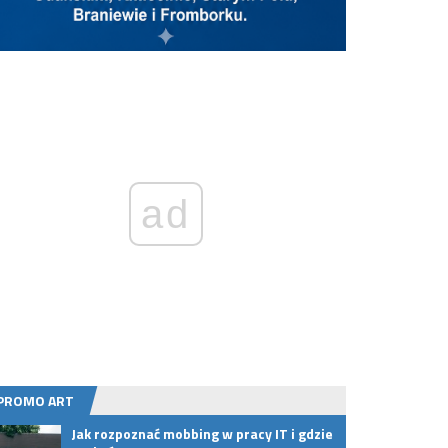
ad
PROMO ART
Jak rozpoznać mobbing w pracy IT i gdzie
Lokal