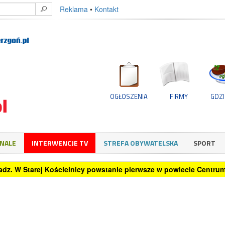
Reklama
•
Kontakt
OGŁOSZENIA
FIRMY
GDZI
GNALE
INTERWENCJE TV
STREFA OBYWATELSKA
SPORT
o home office? Sprawdzamy