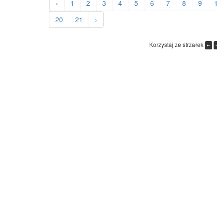
‹
1
2
3
4
5
6
7
8
9
20
21
›
Korzystaj ze strzałek
←