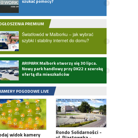
szukać pomocy?
ludzi
proc.
OGŁOSZENIA PREMIUM
Światłowód w Malborku – jak wybrać
szybki i stabilny internet do domu?
ARIPARK Malbork otworzy się 30 lipca.
Zmarł
Nowy park handlowy przy DK22 z szeroką
ofertą dla mieszkańców
KAMERY POGODOWE LIVE
Rondo Solidarności -
odaj widok kamery
ul. Piastowska -