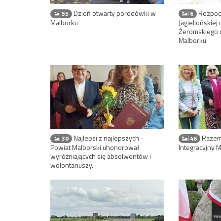
Dzień otwarty porodówki w
Rozpocz
55
6
Malborku
Jagiellońskiej 
Żeromskiego 
Malborku.
Najlepsi z najlepszych -
Razem 
30
46
Powiat Malborski uhonorował
Integracyjny 
wyróżniających się absolwentów i
wolontariuszy.