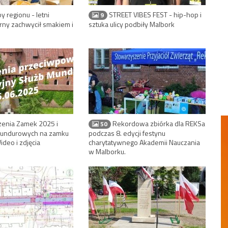
y regionu - letni
STREET VIBES FEST - hip-hop i
9
arny zachwycił smakiem i
sztuka ulicy podbiły Malbork
enia Zamek 2025 i
Rekordowa zbiórka dla REKSa
50
 Mundurowych na zamku
podczas 8. edycji festynu
deo i zdjęcia
charytatywnego Akademii Nauczania
w Malborku.