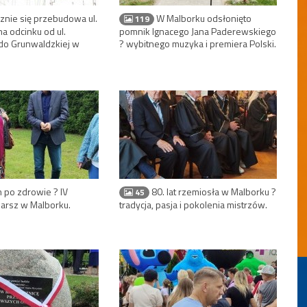
nie się przebudowa ul.
W Malborku odsłonięto
119
na odcinku od ul.
pomnik Ignacego Jana Paderewskiego
do Grunwaldzkiej w
? wybitnego muzyka i premiera Polski.
po zdrowie ? IV
80. lat rzemiosła w Malborku ?
45
Marsz w Malborku.
tradycja, pasja i pokolenia mistrzów.