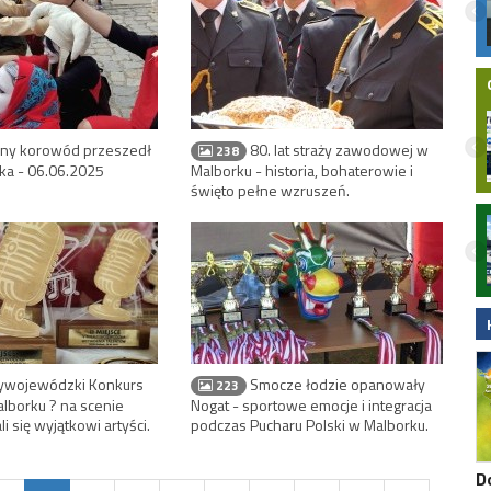
ultra szybki internet bezprzewodowy w
Twoim domu
ny korowód przeszedł
80. lat straży zawodowej w
238
rka - 06.06.2025
Malborku - historia, bohaterowie i
święto pełne wzruszeń.
Nocny wypadek na hulajnodze
elektrycznej w Malborku. 15-latek
zabrany do szpitala śmigłowcem LPR.
Wideo
ywojewódzki Konkurs
Smocze łodzie opanowały
223
lborku ? na scenie
Nogat - sportowe emocje i integracja
 się wyjątkowi artyści.
podczas Pucharu Polski w Malborku.
D