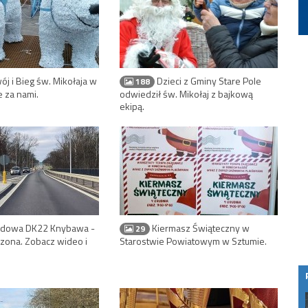
j i Bieg św. Mikołaja w
Dzieci z Gminy Stare Pole
188
 za nami.
odwiedził św. Mikołaj z bajkową
ekipą.
dowa DK22 Knybawa -
Kiermasz Świąteczny w
29
czona. Zobacz wideo i
Starostwie Powiatowym w Sztumie.
26 startują! Zanim ruszysz
Czym jest exit interview?