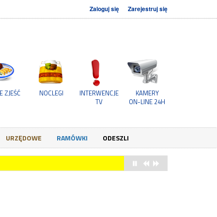
Zaloguj się
Zarejestruj się
E ZJEŚĆ
NOCLEGI
INTERWENCJE
KAMERY
TV
ON-LINE 24H
URZĘDOWE
RAMÓWKI
ODESZLI
już 22 sierpnia