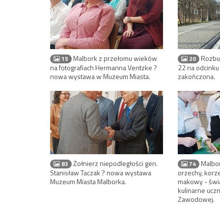
szukać pomocy?
nad morze,
plażach. M
Malbork z przełomu wieków
Rozbud
15
20
na fotografiach Hermanna Ventzke ?
22 na odcink
nowa wystawa w Muzeum Miasta.
zakończona.
Nocny wypadek na hulaj
elektrycznej w Malborku.
zabrany do szpitala śmi
Wideo
Żołnierz niepodległości gen.
Malbo
83
74
Stanisław Taczak ? nowa wystawa
orzechy, korze
Muzeum Miasta Malborka.
makowy - świ
kulinarne ucz
Zawodowej.