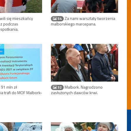
wili się mieszkańcy
Za nami warsztaty tworzenia
54
dz podczas
malborskiego marcepana.
spotkania.
91 mln zł
Malbork. Nagrodzono
32
a trafi do MOF Malbork-
zasłużonych dawców krwi.