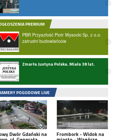
dostępem do superszybkiego
światłowodu. Mieszkańcy skorzystają z
internetu i…
OGŁOSZENIA PREMIUM
PBR Przyszłość Piotr Wysocki Sp. z o.o.
zatrudni budowlańców
Zmarła Justyna Polska. Miała 38 lat.
Wielk
zatwi
przez
KAMERY POGODOWE LIVE
owy Dwór Gdański na
Frombork - Widok na