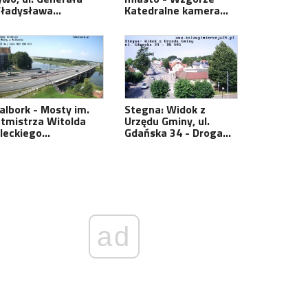
ywo, ul. Generała
miasto - Wzgórze
ładysława…
Katedralne kamera…
albork - Mosty im.
Stegna: Widok z
otmistrza Witolda
Urzędu Gminy, ul.
ileckiego…
Gdańska 34 - Droga…
ad