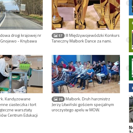
 sprawdź pogodę i sytuację na
ierzeja Wiślana zaprasza.
owa drogi krajowej nr
III Międzywojewódzki Konkurs
57
u Gnojewo - Knybawa
Taneczny Malbork Dance za nami.
nodze
ARIPARK Malbork otworzy się 30 lipca.
 15-latek
Nowy park handlowy przy DK22 z szeroką
głowcem LPR.
ofertą dla mieszkańców
rk. Kandyzowane
Malbork. Druh harcmistrz
20
nne ciasteczka i tort
Jerzy Litwiński gościem specjalnym
ąteczne warsztaty
uroczystego apelu w MOW.
niów Centrum Edukacji
N