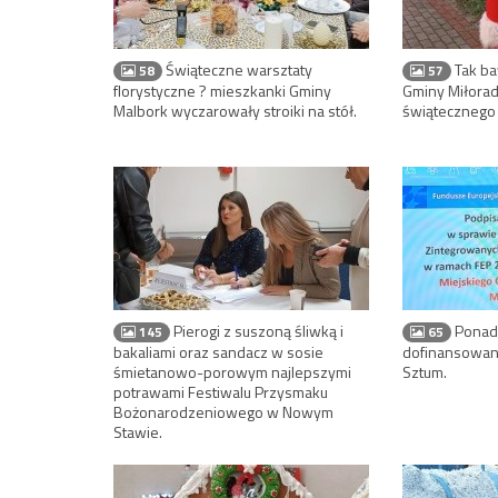
Świąteczne warsztaty
Tak ba
58
57
florystyczne ? mieszkanki Gminy
Gminy Miłora
Malbork wyczarowały stroiki na stół.
świątecznego 
Pierogi z suszoną śliwką i
Ponad 
145
65
bakaliami oraz sandacz w sosie
dofinansowani
śmietanowo-porowym najlepszymi
Sztum.
potrawami Festiwalu Przysmaku
Bożonarodzeniowego w Nowym
Stawie.