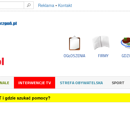
Reklama
•
Kontakt
OGŁOSZENIA
FIRMY
GDZI
GNALE
INTERWENCJE TV
STREFA OBYWATELSKA
SPORT
 Festiwal Smaków Kresowych. Kulinarna podróż do tradycji Kresów 