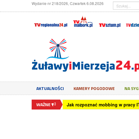
Wydanie nr 218/2026, Czwartek 6.08.2026
AKTUALNOŚCI
KAMERY POGODOWE
NA SY
WAŻNE
Starosta Malborski zaprasza na I