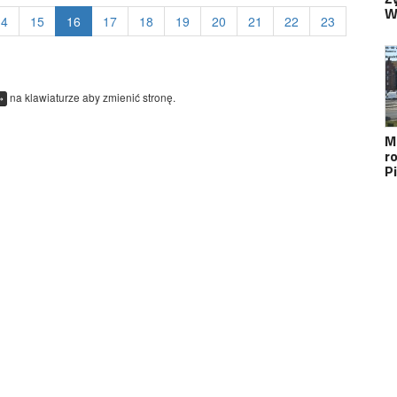
Ż
W
14
15
16
17
18
19
20
21
22
23
na klawiaturze aby zmienić stronę.
→
M
r
P