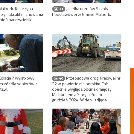
albork. Katarzyna
Jasełka uczniów Szkoły
33
rzymała akt mianowania
Podstawowej w Gminie Malbork.
pień nauczycielski.
Kolacja ? wyjątkowy
Przebudowa drogi krajowej nr
40
eczór dla seniorów z
22 w powiecie malborskim. Tak
taw.
obecnie wygląda odcinek między
Malborkiem a Starym Polem -
grudzień 2024. Wideo i zdjęcia