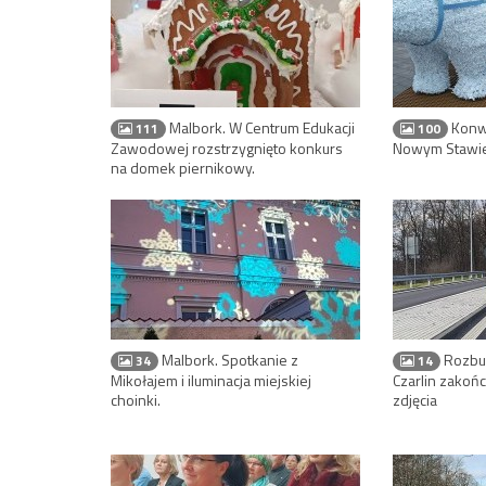
Malbork. W Centrum Edukacji
Konwó
111
100
Zawodowej rozstrzygnięto konkurs
Nowym Stawie
na domek piernikowy.
Malbork. Spotkanie z
Rozbu
34
14
Mikołajem i iluminacja miejskiej
Czarlin zakoń
choinki.
zdjęcia
Jak rozpoznać mobbing w pracy IT i gdzie
Wakacje 20