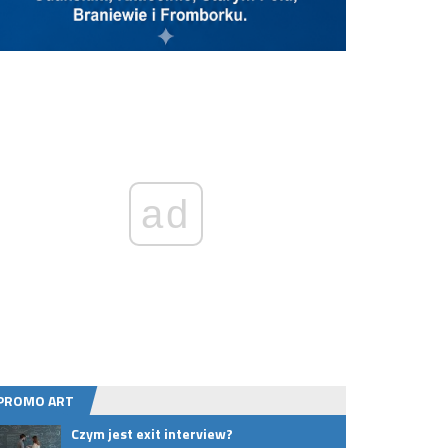
ad
PROMO ART
Osiedle Słoneczne Bis we Fromborku z