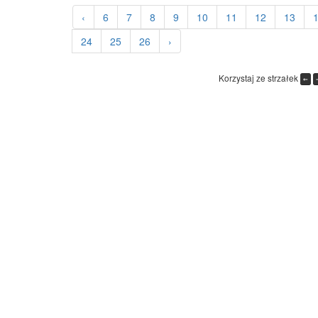
‹
6
7
8
9
10
11
12
13
24
25
26
›
Korzystaj ze strzałek
←