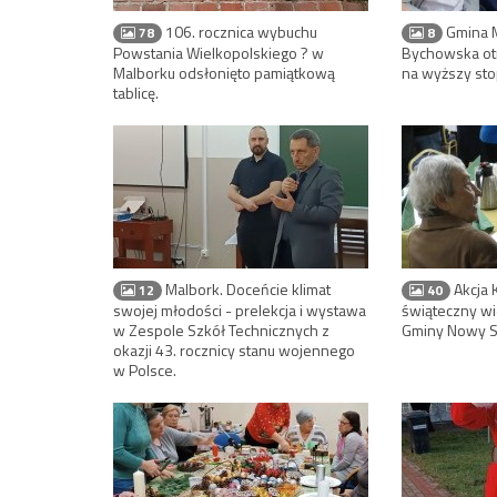
106. rocznica wybuchu
Gmina M
78
8
Powstania Wielkopolskiego ? w
Bychowska ot
Malborku odsłonięto pamiątkową
na wyższy sto
tablicę.
Malbork. Doceńcie klimat
Akcja 
12
40
swojej młodości - prelekcja i wystawa
świąteczny wi
w Zespole Szkół Technicznych z
Gminy Nowy S
okazji 43. rocznicy stanu wojennego
w Polsce.