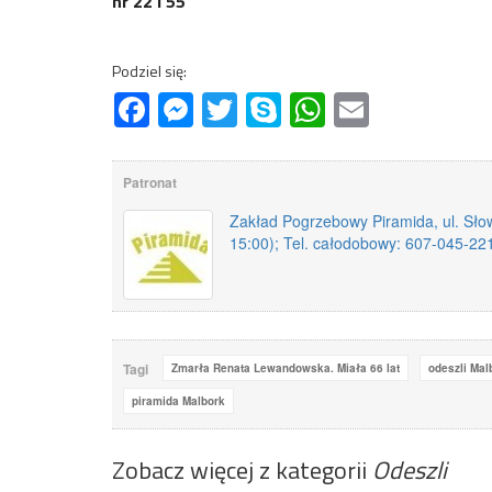
nr 22 i 55
Podziel się:
Facebook
Messenger
Twitter
Skype
WhatsApp
Email
Patronat
Zakład Pogrzebowy Piramida, ul. Słow
15:00); Tel. całodobowy: 607-045-22
Tagi
Zmarła Renata Lewandowska. Miała 66 lat
odeszli Mal
piramida Malbork
Zobacz więcej z kategorii
Odeszli