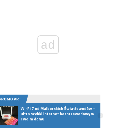
ad
PROMO ART
Wi-Fi 7 od Malborskich Światłowodów –
Czym 
ultra szybki internet bezprzewodowy w
Twoim domu