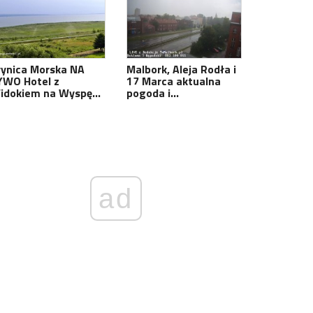
rynica Morska NA
Malbork, Aleja Rodła i
YWO Hotel z
17 Marca aktualna
idokiem na Wyspę…
pogoda i…
ad