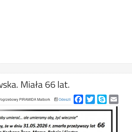
ka. Miała 66 lat.
Facebook
Twitter
Skype
Email
Pogrzebowy PIRAMIDA Malbork
Odeszli