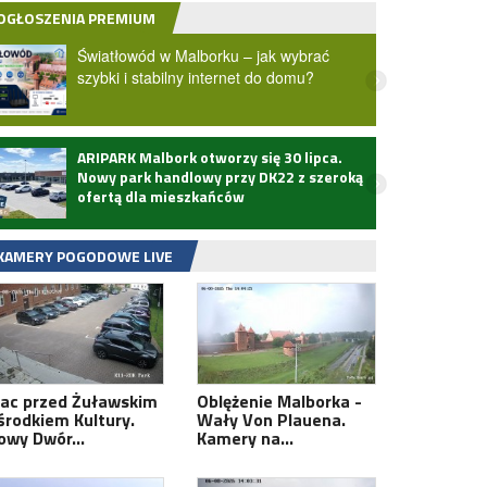
OGŁOSZENIA PREMIUM
Światłowód w Malborku – jak wybrać
szybki i stabilny internet do domu?
ARIPARK Malbork otworzy się 30 lipca.
Zmarł
Nowy park handlowy przy DK22 z szeroką
ofertą dla mieszkańców
KAMERY POGODOWE LIVE
lac przed Żuławskim
Oblężenie Malborka -
środkiem Kultury.
Wały Von Plauena.
owy Dwór…
Kamery na…