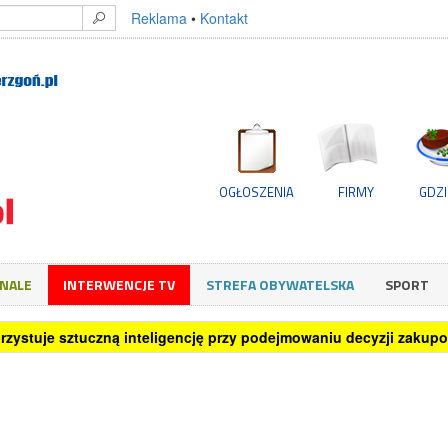
Reklama
•
Kontakt
OGŁOSZENIA
FIRMY
GDZI
GNALE
INTERWENCJE TV
STREFA OBYWATELSKA
SPORT
rzystuje sztuczną inteligencję przy podejmowaniu decyzji zakup