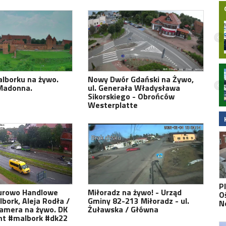
Nocny wypadek na hulajnodze
lborku na żywo.
Nowy Dwór Gdański na Żywo,
elektrycznej w Malborku. 15-latek
Madonna.
ul. Generała Władysława
zabrany do szpitala śmigłowcem LPR.
Sikorskiego - Obrońców
Wideo
Westerplatte
P
urowo Handlowe
Miłoradz na żywo! - Urząd
O
lbork, Aleja Rodła /
Gminy 82-213 Miłoradz - ul.
N
Kamera na żywo. DK
Żuławska / Główna
ht #malbork #dk22