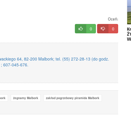
Oceń:
K
0
0
Ż
W
ackiego 64, 82-200 Malbork; tel. (55) 272-28-13 (do godz.
1; 607-045-676.
bork
żegnamy Malbork
zakład pogrzebowy piramida Malbork