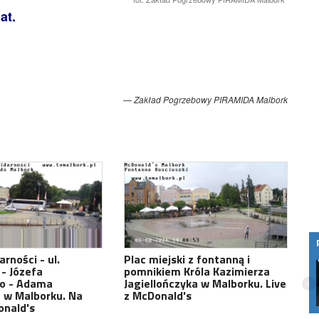
at.
.
Zakład Pogrzebowy PIRAMIDA Malbork
rności - ul.
Plac miejski z fontanną i
Premier Arkadiusz Czerepach z „Rancza”
- Józefa
pomnikiem Króla Kazimierza
w wyjątkowym wywiadzie dla TVMalbork!
go - Adama
Jagiellończyka w Malborku. Live
Powrót do Wilkowyj coraz bliżej
 w Malborku. Na
z McDonald's
onald's