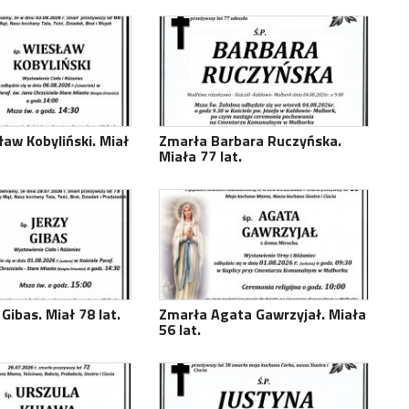
aw Kobyliński. Miał
Zmarła Barbara Ruczyńska.
Miała 77 lat.
Gibas. Miał 78 lat.
Zmarła Agata Gawrzyjał. Miała
56 lat.