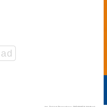
ad
fot. Zakład Pogrzebowy PIRAMIDA Malbork