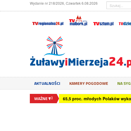
Wydanie nr 218/2026, Czwartek 6.08.2026
AKTUALNOŚCI
KAMERY POGODOWE
NA SY
WAŻNE
65,5 proc. młodych Polaków wyko