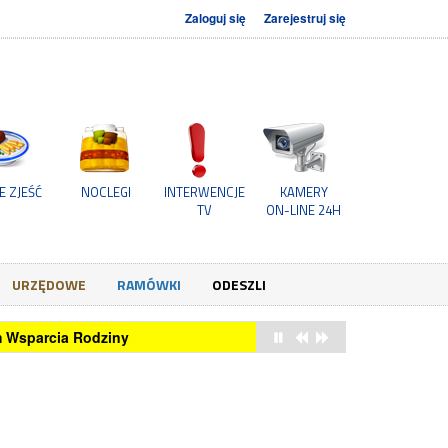
Zaloguj się
Zarejestruj się
E ZJEŚĆ
NOCLEGI
INTERWENCJE
KAMERY
TV
ON-LINE 24H
URZĘDOWE
RAMÓWKI
ODESZLI
um Wsparcia Rodziny