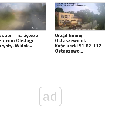
astion - na żywo z
Urząd Gminy
entrum Obsługi
Ostaszewo ul.
urysty. Widok…
Kościuszki 51 82-112
Ostaszewo…
ad