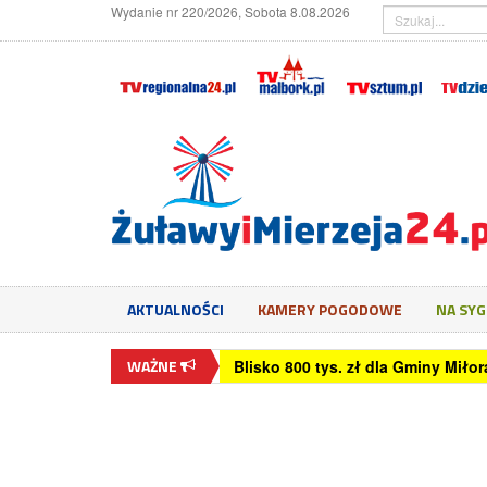
Wydanie nr 220/2026, Sobota 8.08.2026
AKTUALNOŚCI
KAMERY POGODOWE
NA SY
WAŻNE
Blisko 800 tys. zł dla Gminy Mił