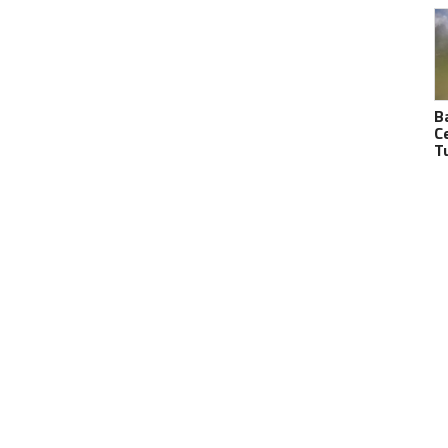
B
C
T