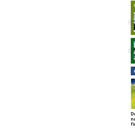
Nocny wypadek na hulajnodze
elektrycznej w Malborku. 15-latek
zabrany do szpitala śmigłowcem LPR.
Wideo
D
n
f