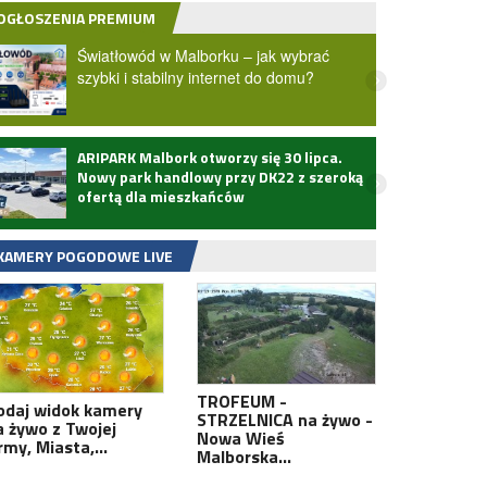
OGŁOSZENIA PREMIUM
Światłowód w Malborku – jak wybrać
szybki i stabilny internet do domu?
ARIPARK Malbork otworzy się 30 lipca.
Zmarł
Nowy park handlowy przy DK22 z szeroką
ofertą dla mieszkańców
KAMERY POGODOWE LIVE
TROFEUM -
odaj widok kamery
STRZELNICA na żywo -
a żywo z Twojej
Nowa Wieś
irmy, Miasta,…
Malborska…