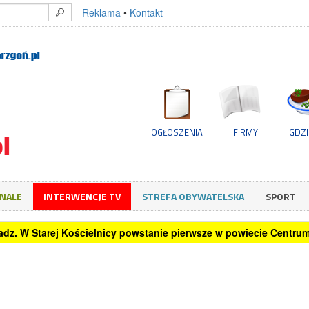
Reklama
•
Kontakt
OGŁOSZENIA
FIRMY
GDZI
GNALE
INTERWENCJE TV
STREFA OBYWATELSKA
SPORT
oradz. W Starej Kościelnicy powstanie pierwsze w powiecie Centr