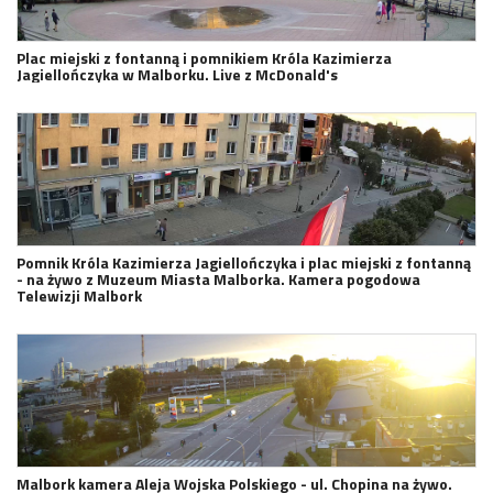
Plac miejski z fontanną i pomnikiem Króla Kazimierza
Jagiellończyka w Malborku. Live z McDonald's
Pomnik Króla Kazimierza Jagiellończyka i plac miejski z fontanną
- na żywo z Muzeum Miasta Malborka. Kamera pogodowa
Telewizji Malbork
Malbork kamera Aleja Wojska Polskiego - ul. Chopina na żywo.