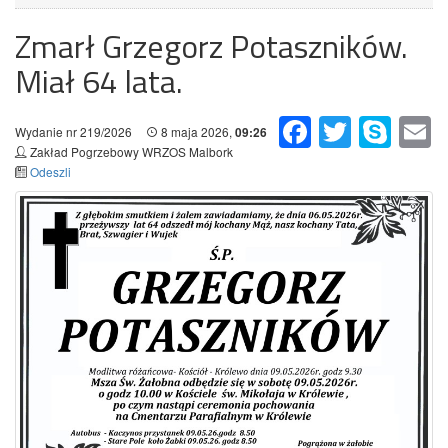
Zmarł Grzegorz Potaszników.
Miał 64 lata.
Facebook
Twitter
Skype
Em
Wydanie nr 219/2026
8 maja 2026,
09:26
Zakład Pogrzebowy WRZOS Malbork
Odeszli