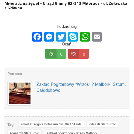
Miłoradz na żywo! - Urząd Gminy 82-213 Miłoradz - ul. Żuławska
/ Główna
Podziel się:
Facebook
Messenger
Twitter
Skype
WhatsApp
Email
Oceń:
0
0
Patronat
Zakład Pogrzebowy "Wrzos" ? Malbork, Sztum.
Całodobowo
Tagi
Zmarł Grzegorz Potaszników. Miał 64 lata
odeszli Stare Pole
żegnamy Stare Pole
zakład pogrzebowy wrzos Malbork