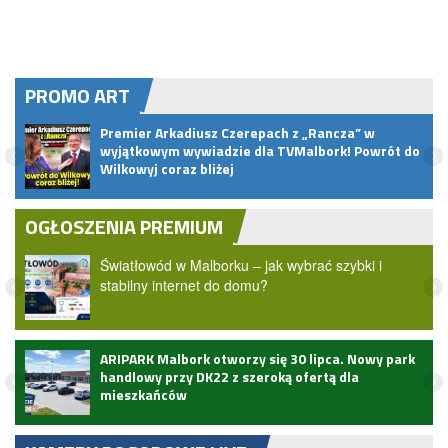
PROMO ART
Premier Arkadiusz Czerepach z „Rancza” w
u
wyjątkowym wywiadzie dla TVMalbork! Powrót do
Wilkowyj coraz bliżej
OGŁOSZENIA PREMIUM
Światłowód w Malborku – jak wybrać szybki i
stabilny internet do domu?
ARIPARK Malbork otworzy się 30 lipca. Nowy park
handlowy przy DK22 z szeroką ofertą dla
mieszkańców