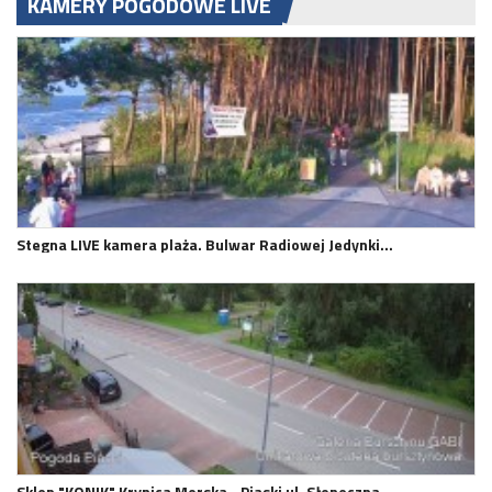
KAMERY POGODOWE LIVE
Stegna LIVE kamera plaża. Bulwar Radiowej Jedynki…
Sklep "KONIK" Krynica Morska - Piaski ul. Słoneczna.…