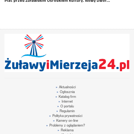
Plac przed Żuławskim Ośrodkiem Kultury. Nowy Dwór…
»
Aktualności
»
Ogłosznia
»
Katalog firm
»
Internet
»
O portalu
»
Regulamin
»
Polityka prywatności
»
Kamery on-line
»
Problemy z oglądaniem?
»
Reklama