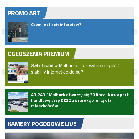
PROMO ART
Czym jest exit interview?
OGŁOSZENIA PREMIUM
Światłowód w Malborku – jak wybrać szybki i
stabilny internet do domu?
ARIPARK Malbork otworzy się 30 lipca. Nowy park
handlowy przy DK22 z szeroką ofertą dla
mieszkańców
KAMERY POGODOWE LIVE