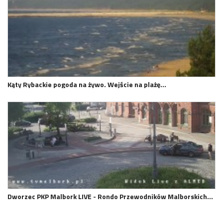
Kąty Rybackie pogoda na żywo. Wejście na plażę…
Dworzec PKP Malbork LIVE - Rondo Przewodników Malborskich…