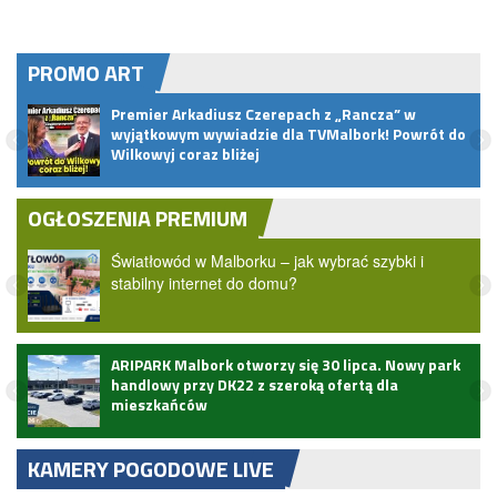
PROMO ART
Premier Arkadiusz Czerepach z „Rancza” w
u
wyjątkowym wywiadzie dla TVMalbork! Powrót do
Wilkowyj coraz bliżej
OGŁOSZENIA PREMIUM
Światłowód w Malborku – jak wybrać szybki i
stabilny internet do domu?
ARIPARK Malbork otworzy się 30 lipca. Nowy park
handlowy przy DK22 z szeroką ofertą dla
mieszkańców
KAMERY POGODOWE LIVE