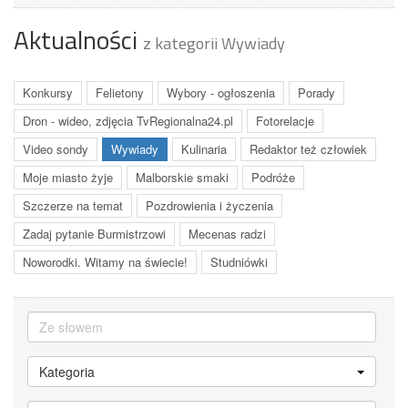
Aktualności
z kategorii Wywiady
Konkursy
Felietony
Wybory - ogłoszenia
Porady
Dron - wideo, zdjęcia TvRegionalna24.pl
Fotorelacje
Video sondy
Wywiady
Kulinaria
Redaktor też człowiek
Moje miasto żyje
Malborskie smaki
Podróże
Szczerze na temat
Pozdrowienia i życzenia
Zadaj pytanie Burmistrzowi
Mecenas radzi
Noworodki. Witamy na świecie!
Studniówki
Kategoria