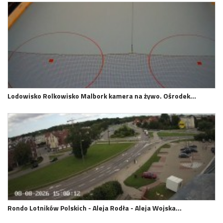
Lodowisko Rolkowisko Malbork kamera na żywo. Ośrodek…
Rondo Lotników Polskich - Aleja Rodła - Aleja Wojska…