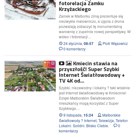
fotorelacja Zamku
Krzyżackiego
Zamek w Malborku zimą prezentuje się
niezwykle malowniczo, a ujęcia z drona
pozwalają zobaczyć tę monumentalną
warownię z zupełnie nowej perspektywy. W
wideo i fotorelacji…
24 stycznia,
Piotr Wąsowicz
08:57
0 komentarzy
Kmiecin stawia na
przyszłość! Super Szybki
Internet Światłowodowy +
TV 4K od…
Szybki, niezawodny i lokalny ? taki właśnie
jest Internet światłowodowy w Kmiecinie!
Dzięki Malborskim Światłowodom
mieszkańcy mogą korzystać z Super
Szybkiego…
9 listopada,
Malborskie
15:24
Światłowody ? Internet, Telewizja, Telefon
Lokalni. Solidni. Blisko Ciebie.
0
komentarzy