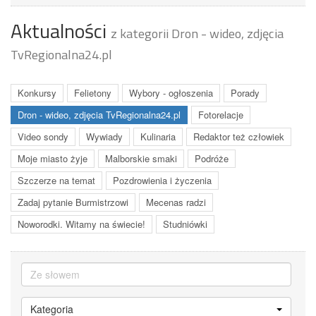
Aktualności
z kategorii Dron - wideo, zdjęcia
TvRegionalna24.pl
Konkursy
Felietony
Wybory - ogłoszenia
Porady
Dron - wideo, zdjęcia TvRegionalna24.pl
Fotorelacje
Video sondy
Wywiady
Kulinaria
Redaktor też człowiek
Moje miasto żyje
Malborskie smaki
Podróże
Szczerze na temat
Pozdrowienia i życzenia
Zadaj pytanie Burmistrzowi
Mecenas radzi
Noworodki. Witamy na świecie!
Studniówki
Kategoria