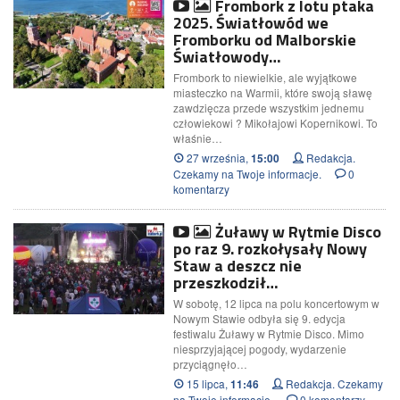
Frombork z lotu ptaka
2025. Światłowód we
Fromborku od Malborskie
Światłowody…
Frombork to niewielkie, ale wyjątkowe
miasteczko na Warmii, które swoją sławę
zawdzięcza przede wszystkim jednemu
człowiekowi ? Mikołajowi Kopernikowi. To
właśnie…
27 września,
Redakcja.
15:00
Czekamy na Twoje informacje.
0
komentarzy
Żuławy w Rytmie Disco
po raz 9. rozkołysały Nowy
Staw a deszcz nie
przeszkodził…
W sobotę, 12 lipca na polu koncertowym w
Nowym Stawie odbyła się 9. edycja
festiwalu Żuławy w Rytmie Disco. Mimo
niesprzyjającej pogody, wydarzenie
przyciągnęło…
15 lipca,
Redakcja. Czekamy
11:46
na Twoje informacje.
0 komentarzy