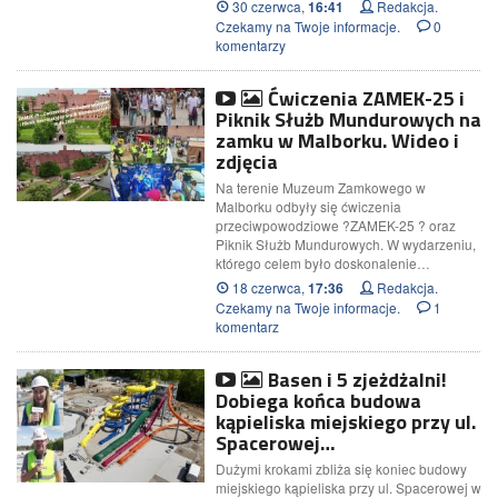
30 czerwca,
Redakcja.
16:41
Czekamy na Twoje informacje.
0
komentarzy
Ćwiczenia ZAMEK-25 i
Piknik Służb Mundurowych na
zamku w Malborku. Wideo i
zdjęcia
Na terenie Muzeum Zamkowego w
Malborku odbyły się ćwiczenia
przeciwpowodziowe ?ZAMEK-25 ? oraz
Piknik Służb Mundurowych. W wydarzeniu,
którego celem było doskonalenie…
18 czerwca,
Redakcja.
17:36
Czekamy na Twoje informacje.
1
komentarz
Basen i 5 zjeżdżalni!
Dobiega końca budowa
kąpieliska miejskiego przy ul.
Spacerowej…
Dużymi krokami zbliża się koniec budowy
miejskiego kąpieliska przy ul. Spacerowej w