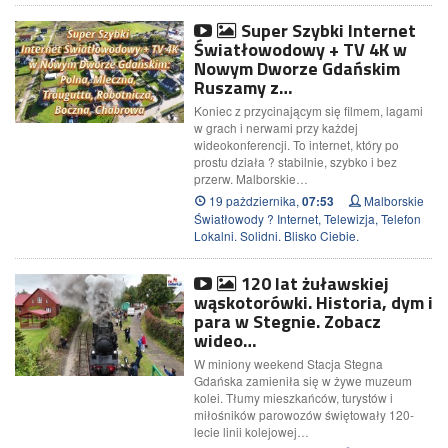
Super Szybki Internet
Światłowodowy + TV 4K w
Nowym Dworze Gdańskim
Ruszamy z…
Koniec z przycinającym się filmem, lagami
w grach i nerwami przy każdej
wideokonferencji. To internet, który po
prostu działa ? stabilnie, szybko i bez
przerw. Malborskie…
19 pażdziernika,
Malborskie
07:53
Światłowody ? Internet, Telewizja, Telefon
Lokalni. Solidni. Blisko Ciebie.
120 lat żuławskiej
wąskotorówki. Historia, dym i
para w Stegnie. Zobacz
wideo…
W miniony weekend Stacja Stegna
Gdańska zamieniła się w żywe muzeum
kolei. Tłumy mieszkańców, turystów i
miłośników parowozów świętowały 120-
lecie linii kolejowej…