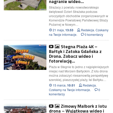
nagranie wideo…
Strażacy z powiatu nowodworskiego
świętowali Dzień Strażaka podczas
uroczystych obchodów zorganizowanych w
Komendzie Powiatowej Państwowej Straży
Pożarnej w Nowym…
21 maja,
Redakcja. Czekamy
13:53
na Twoje informacje.
0 komentarzy
Stegna Plaża 4K –
Bałtyk i Zatoka Gdańska z
Drona. Zobacz wideo i
fotorelację…
Plaża w Stegnie to jedno z najpiękniejszych
miejsc nad Morzem Bałtyckim. Z lotu drona
można zobaczyć niesamowitą perspektywę
szerokiej, piaszczystej plaży, fal Bałtyku…
15 marca,
Redakcja.
10:51
Czekamy na Twoje informacje.
0
komentarzy
Zimowy Malbork z lotu
drona – Wyjątkowa wideo i