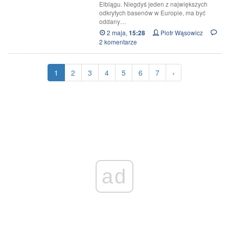
Elblągu. Niegdyś jeden z największych
odkrytych basenów w Europie, ma być
oddany…
2 maja,
Piotr Wąsowicz
15:28
2 komentarze
1
2
3
4
5
6
7
›
ad