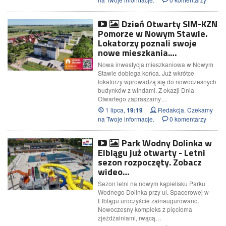
Dzień Otwarty SIM-KZN
Pomorze w Nowym Stawie.
Lokatorzy poznali swoje
nowe mieszkania.…
Nowa inwestycja mieszkaniowa w Nowym
Stawie dobiega końca. Już wkrótce
lokatorzy wprowadzą się do nowoczesnych
budynków z windami. Z okazji Dnia
Otwartego zapraszamy…
1 lipca,
Redakcja. Czekamy
19:19
na Twoje informacje.
0 komentarzy
Park Wodny Dolinka w
Elblągu już otwarty - Letni
sezon rozpoczęty. Zobacz
wideo…
Sezon letni na nowym kąpielisku Parku
Wodnego Dolinka przy ul. Spacerowej w
Elblągu uroczyście zainaugurowano.
Nowoczesny kompleks z pięcioma
zjeżdżalniami, rwącą…