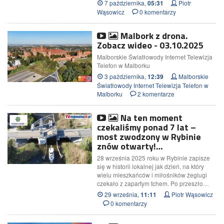
7 pażdziernika,
Piotr
05:31
Wąsowicz
0 komentarzy
Malbork z drona.
Zobacz wideo - 03.10.2025
Malborskie Światłowody Internet Telewizja
Telefon w Malborku
3 pażdziernika,
Malborskie
12:39
Światłowody Internet Telewizja Telefon w
Malborku
2 komentarze
Na ten moment
czekaliśmy ponad 7 lat –
most zwodzony w Rybinie
znów otwarty!…
28 września 2025 roku w Rybinie zapisze
się w historii lokalnej jak dzień, na który
wielu mieszkańców i miłośników żeglugi
czekało z zapartym tchem. Po przeszło…
29 września,
Piotr Wąsowicz
11:11
0 komentarzy