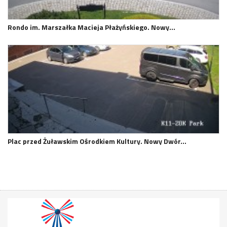
Rondo im. Marszałka Macieja Płażyńskiego. Nowy…
Plac przed Żuławskim Ośrodkiem Kultury. Nowy Dwór…