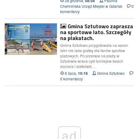
28 grudnia,
Paulina
08:56
Chełmińska Urząd Miejski w Gdańsk
0
komentarzy
Gmina Sztutowo zaprasza
na sportowe lato. Szczegóły
na plakatach.
Gmina Sztutowo przygotowała na sezon
letni nie lada gratkę dla fanów sportów
plażowych. Po przerwie na plażę w
Sztutowie wraca cykl turniejów beach
soccera i siatkówki…
6 lipca,
Gmina Sztutowo
10:16
0 komentarzy
ad