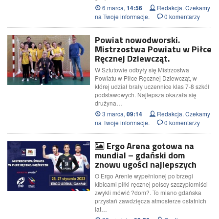
6 marca,
Redakcja. Czekamy
14:56
na Twoje informacje.
0 komentarzy
Powiat nowodworski.
Mistrzostwa Powiatu w Piłce
Ręcznej Dziewcząt.
W Sztutowie odbyły się Mistrzostwa
Powiatu w Piłce Ręcznej Dziewcząt, w
której udział brały uczennice klas 7-8 szkół
podstawowych. Najlepsza okazała się
drużyna…
3 marca,
Redakcja. Czekamy
09:14
na Twoje informacje.
0 komentarzy
Ergo Arena gotowa na
mundial – gdański dom
znowu ugości najlepszych
O Ergo Arenie wypełnionej po brzegi
kibicami piłki ręcznej polscy szczypiorniści
zwykli mówić ?dom?. To miano gdańska
przystań zawdzięcza atmosferze ostatnich
lat…