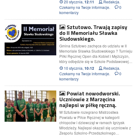
20 stycznia,
Redakcja.
12:11
Czekamy na Twoje informacje.
0
komentarzy
Sztutowo. Trwają zapisy
do II Memoriału Sławka
Siudowskiego.
Gmina Sztutowo zachęca do udziału w II
Memoriale Sławka Siudowskiego ? Turnieju
Piłki Ręcznej Open dla Kobiet i Mężczyzn,
który odbędzie się w Szkole Podstawowej…
10 stycznia,
Redakcja.
10:12
Czekamy na Twoje informacje.
0
komentarzy
Powiat nowodworski.
Uczniowie z Marzęcina
najlepsi w piłkę ręczną.
W Sztutowie rozegrano Mistrzostwa
Powiatu w Piłce Ręcznej w kategorii
chłopców i dziewcząt w ramach Igrzysk
Młodzieży. Najlepsi okazali się uczniowie z
Zespołu Szkolno-Przedszkolnego…