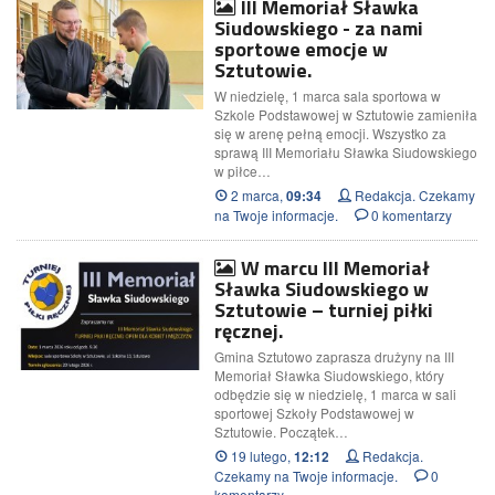
III Memoriał Sławka
Siudowskiego - za nami
sportowe emocje w
Sztutowie.
W niedzielę, 1 marca sala sportowa w
Szkole Podstawowej w Sztutowie zamieniła
się w arenę pełną emocji. Wszystko za
sprawą III Memoriału Sławka Siudowskiego
w piłce…
2 marca,
Redakcja. Czekamy
09:34
na Twoje informacje.
0 komentarzy
W marcu III Memoriał
Sławka Siudowskiego w
Sztutowie – turniej piłki
ręcznej.
Gmina Sztutowo zaprasza drużyny na III
Memoriał Sławka Siudowskiego, który
odbędzie się w niedzielę, 1 marca w sali
sportowej Szkoły Podstawowej w
Sztutowie. Początek…
19 lutego,
Redakcja.
12:12
Czekamy na Twoje informacje.
0
komentarzy