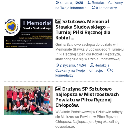
4 marca,
Redakcja. Czekamy
12:28
na Twoje informacje.
0 komentarzy
Sztutowo. Memoriał
Sławka Siudowskiego –
Turniej Piłki Ręcznej dla
Kobiet…
Gmina Sztutowo zachęca do udziału w I
Memoriale Sławka Siudowskiego ? Turnieju
Piłki Ręcznej Open dla Kobiet i Mężczyzn,
który odbędzie się w Szkole Podstawowej…
2 stycznia,
Redakcja.
14:54
Czekamy na Twoje informacje.
0
komentarzy
Drużyna SP Sztutowo
najlepsza w Mistrzostwach
Powiatu w Piłce Ręcznej
Chłopców.
W Szkole Podstawowej w Sztutowie odbyły
się Mistrzostwa Powiatu w Piłce Ręcznej
Chłopców. Najlepszą drużyną okazali się
gospodarze.