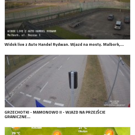
Widok live z Auto Handel Rydwan. Wjazd na mosty. Malbork,…
GRZECHOTKI - MAMONOWO II - WJAZD NA PRZEJŚCIE
GRANICZNE…