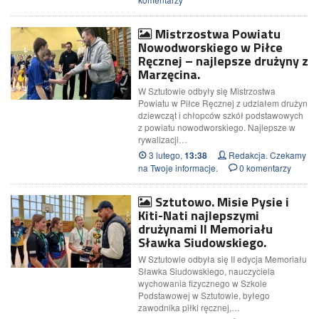
Mistrzostwa Powiatu
Nowodworskiego w Piłce
Ręcznej – najlepsze drużyny z
Marzęcina.
W Sztutowie odbyły się Mistrzostwa
Powiatu w Piłce Ręcznej z udziałem drużyn
dziewcząt i chłopców szkół podstawowych
z powiatu nowodworskiego. Najlepsze w
rywalizacji…
3 lutego,
Redakcja. Czekamy
13:38
na Twoje informacje.
0 komentarzy
Sztutowo. Misie Pysie i
Kiti-Nati najlepszymi
drużynami II Memoriału
Sławka Siudowskiego.
W Sztutowie odbyła się II edycja Memoriału
Sławka Siudowskiego, nauczyciela
wychowania fizycznego w Szkole
Podstawowej w Sztutowie, byłego
zawodnika piłki ręcznej,…