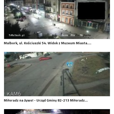
Malbork, ul. Kościuszki 54. Widok z Muzeum Miasta.…
Miłoradz na żywo! - Urząd Gminy 82-213 Miłoradz…