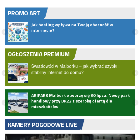
PROMO ART
ać
Jak hosting wpływa na Twoją obecność w
internecie?
OGŁOSZENIA PREMIUM
Światłowód w Malborku – jak wybrać szybki i
stabilny internet do domu?
ARIPARK Malbork otworzy się 30 lipca. Nowy park
handlowy przy DK22 z szeroką ofertą dla
mieszkańców
KAMERY POGODOWE LIVE