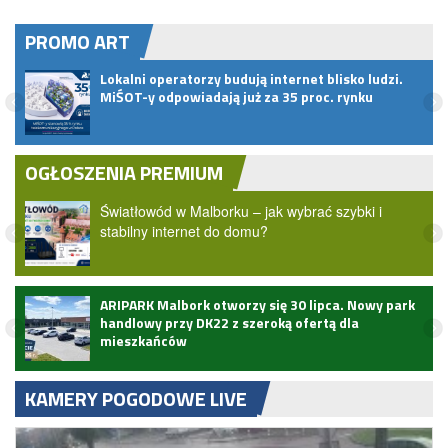
PROMO ART
ać
Lokalni operatorzy budują internet blisko ludzi.
MiŚOT-y odpowiadają już za 35 proc. rynku
OGŁOSZENIA PREMIUM
Światłowód w Malborku – jak wybrać szybki i
stabilny internet do domu?
ARIPARK Malbork otworzy się 30 lipca. Nowy park
handlowy przy DK22 z szeroką ofertą dla
mieszkańców
KAMERY POGODOWE LIVE