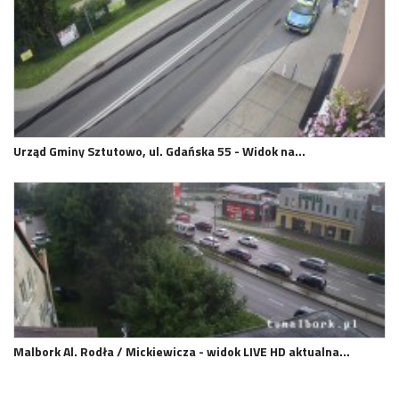
Urząd Gminy Sztutowo, ul. Gdańska 55 - Widok na…
Malbork Al. Rodła / Mickiewicza - widok LIVE HD aktualna…