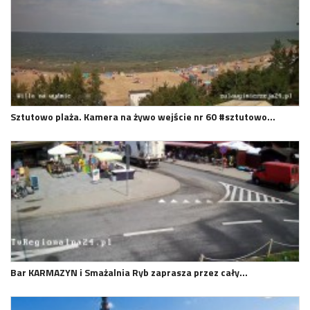
Sztutowo plaża. Kamera na żywo wejście nr 60 #sztutowo…
Bar KARMAZYN i Smażalnia Ryb zaprasza przez cały…