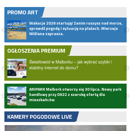
PROMO ART
.
Wakacje 2026 startują! Zanim ruszysz nad morze,
sprawdź pogodę i sytuację na plażach. Mierzeja
Wiślana zaprasza.
OGŁOSZENIA PREMIUM
Światłowód w Malborku – jak wybrać szybki i
stabilny internet do domu?
ARIPARK Malbork otworzy się 30 lipca. Nowy park
handlowy przy DK22 z szeroką ofertą dla
mieszkańców
KAMERY POGODOWE LIVE