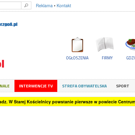
Reklama
•
Kontakt
OGŁOSZENIA
FIRMY
GDZI
GNALE
INTERWENCJE TV
STREFA OBYWATELSKA
SPORT
o home office? Sprawdzamy