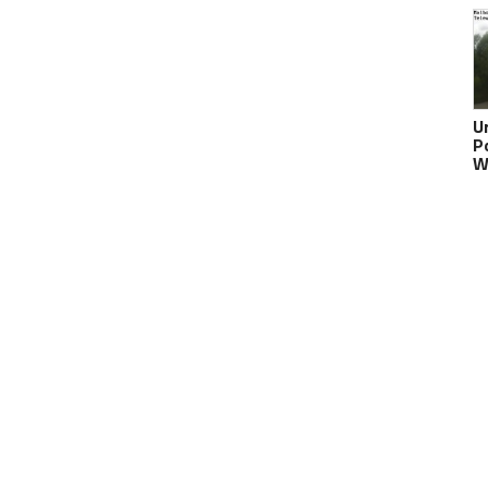
U
Po
W