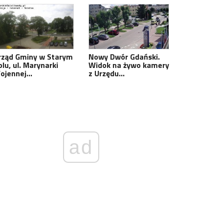
rząd Gminy w Starym
Nowy Dwór Gdański.
lu, ul. Marynarki
Widok na żywo kamery
ojennej…
z Urzędu…
ad