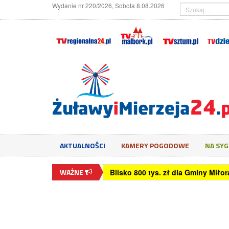
Wydanie nr 220/2026, Sobota 8.08.2026
AKTUALNOŚCI
KAMERY POGODOWE
NA SY
WAŻNE
Czy monitor 24 cale jest dobry d