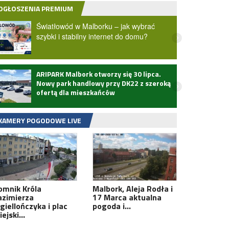
OGŁOSZENIA PREMIUM
Światłowód w Malborku – jak wybrać
szybki i stabilny internet do domu?
ARIPARK Malbork otworzy się 30 lipca.
Zmarł
Nowy park handlowy przy DK22 z szeroką
ofertą dla mieszkańców
KAMERY POGODOWE LIVE
omnik Króla
Malbork, Aleja Rodła i
azimierza
17 Marca aktualna
giellończyka i plac
pogoda i…
iejski…