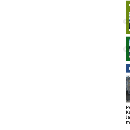
Nocny wypadek na hulajnodze
elektrycznej w Malborku. 15-latek
zabrany do szpitala śmigłowcem LPR.
Wideo
P
K
Ja
m