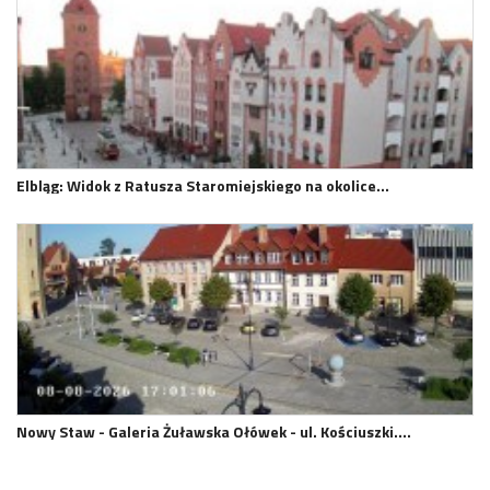
Elbląg: Widok z Ratusza Staromiejskiego na okolice…
Nowy Staw - Galeria Żuławska Ołówek - ul. Kościuszki.…