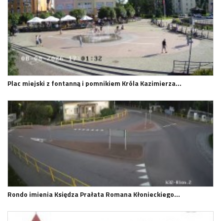
Plac miejski z fontanną i pomnikiem Króla Kazimierza…
Rondo imienia Księdza Prałata Romana Kłonieckiego…