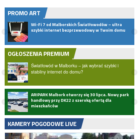
PROMO ART
pem
Wi-Fi 7 od Malborskich Światłowodów – ultra
szybki internet bezprzewodowy w Twoim domu
OGŁOSZENIA PREMIUM
Światłowód w Malborku – jak wybrać szybki i
stabilny internet do domu?
ARIPARK Malbork otworzy się 30 lipca. Nowy park
handlowy przy DK22 z szeroką ofertą dla
mieszkańców
KAMERY POGODOWE LIVE