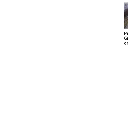
P
G
o