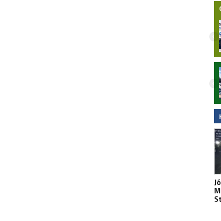
Nocny wypadek na hulajnodze
elektrycznej w Malborku. 15-latek
zabrany do szpitala śmigłowcem LPR.
Wideo
J
M
S