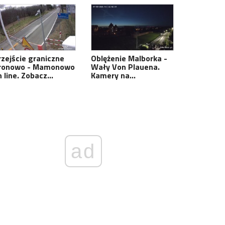
rzejście graniczne
Oblężenie Malborka -
ronowo - Mamonowo
Wały Von Plauena.
n line. Zobacz…
Kamery na…
ad