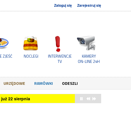
Zaloguj się
Zarejestruj się
E ZJEŚĆ
NOCLEGI
INTERWENCJE
KAMERY
TV
ON-LINE 24H
URZĘDOWE
RAMÓWKI
ODESZLI
c. rdr.