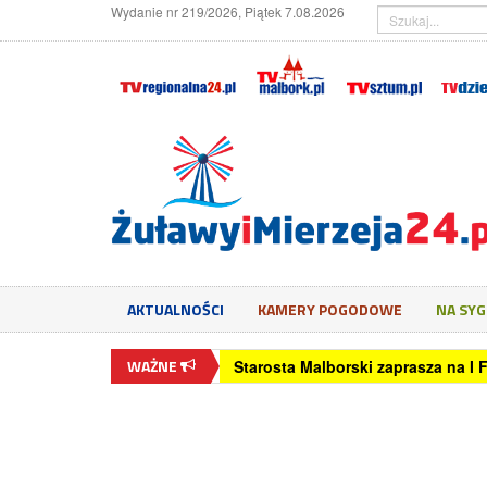
Wydanie nr 219/2026, Piątek 7.08.2026
AKTUALNOŚCI
KAMERY POGODOWE
NA SY
WAŻNE
Polacy coraz częściej zgłaszają u