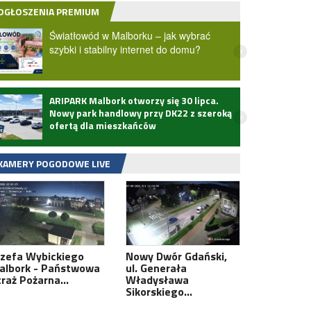
OGŁOSZENIA PREMIUM
Światłowód w Malborku – jak wybrać
szybki i stabilny internet do domu?
ARIPARK Malbork otworzy się 30 lipca.
Zmarł
Nowy park handlowy przy DK22 z szeroką
ofertą dla mieszkańców
KAMERY POGODOWE LIVE
ózefa Wybickiego
Nowy Dwór Gdański,
albork - Państwowa
ul. Generała
traż Pożarna…
Władysława
Sikorskiego…