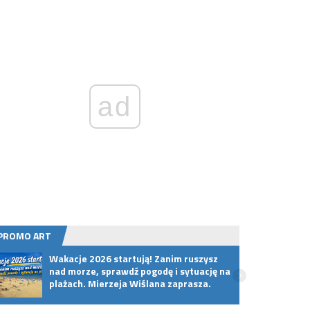
ad
PROMO ART
Wakacje 2026 startują! Zanim ruszysz
Jak r
nad morze, sprawdź pogodę i sytuację na
szuka
plażach. Mierzeja Wiślana zaprasza.