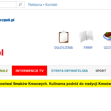
Reklama
•
Kontakt
OGŁOSZENIA
FIRMY
GDZI
GNALE
INTERWENCJE TV
STREFA OBYWATELSKA
SPORT
rzędnikom mobbing. Wzrost liczby skarg do PIP wynosi blisko 8 pro