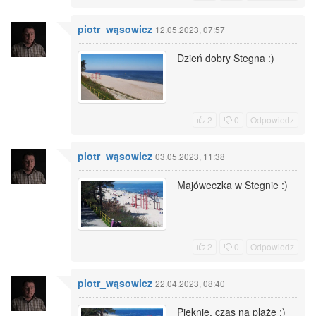
piotr_wąsowicz
12.05.2023, 07:57
Dzień dobry Stegna :)
2
0
Odpowiedz
piotr_wąsowicz
03.05.2023, 11:38
Majóweczka w Stegnie :)
2
0
Odpowiedz
piotr_wąsowicz
22.04.2023, 08:40
Pięknie, czas na plażę :)