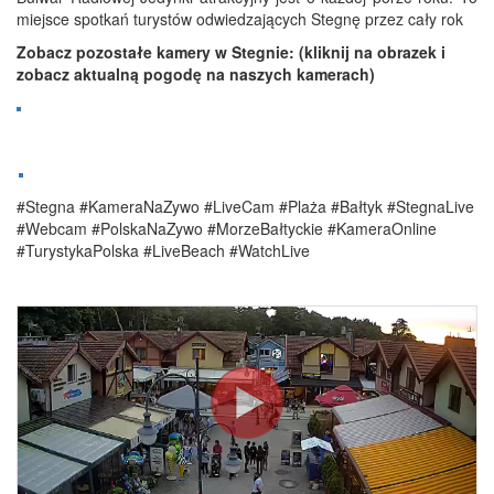
miejsce spotkań turystów odwiedzających Stegnę przez cały rok
Zobacz pozostałe kamery w Stegnie: (kliknij na obrazek i
zobacz aktualną pogodę na naszych kamerach)
#Stegna #KameraNaZywo #LiveCam #Plaża #Bałtyk #StegnaLive
#Webcam #PolskaNaZywo #MorzeBałtyckie #KameraOnline
#TurystykaPolska #LiveBeach #WatchLive