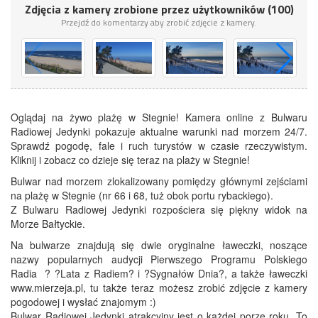
Zdjęcia z kamery zrobione przez użytkowników (100)
Przejdź do komentarzy aby zrobić zdjęcie z kamery.
Oglądaj na żywo plażę w Stegnie! Kamera online z Bulwaru
Radiowej Jedynki pokazuje aktualne warunki nad morzem 24/7.
Sprawdź pogodę, fale i ruch turystów w czasie rzeczywistym.
Kliknij i zobacz co dzieje się teraz na plaży w Stegnie!
Bulwar nad morzem zlokalizowany pomiędzy głównymi zejściami
na plażę w Stegnie (nr 66 i 68, tuż obok portu rybackiego).
Z Bulwaru Radiowej Jedynki rozpościera się piękny widok na
Morze Bałtyckie.
Na bulwarze znajdują się dwie oryginalne ławeczki, noszące
nazwy popularnych audycji Pierwszego Programu Polskiego
Radia ? ?Lata z Radiem? i ?Sygnałów Dnia?, a także ławeczki
www.mierzeja.pl, tu także teraz możesz zrobić zdjęcie z kamery
pogodowej i wysłać znajomym :)
Bulwar Radiowej Jedynki atrakcyjny jest o każdej porze roku. To