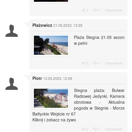
2
0
Odpowiedz
Plażowicz
21.05.2023, 13:35
Plaża Stegna 21.05 sezon
w pełni
2
0
Odpowiedz
Piotr
13.05.2023, 12:29
Stegna plaża: Bulwar
Radiowej Jedynki. Kamera
obrotowa - Aktualna
pogoda w Stegnie - Morze
Bałtyckie Wejście nr 67
Kliknij i zobacz na żywo
2
0
Odpowiedz