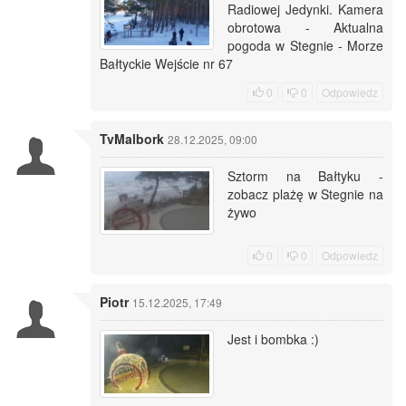
Radiowej Jedynki. Kamera
obrotowa - Aktualna
pogoda w Stegnie - Morze
Bałtyckie Wejście nr 67
0
0
Odpowiedz
TvMalbork
28.12.2025, 09:00
Sztorm na Bałtyku -
zobacz plażę w Stegnie na
żywo
0
0
Odpowiedz
Piotr
15.12.2025, 17:49
Jest i bombka :)