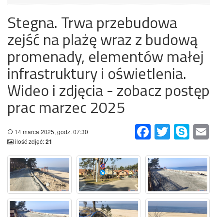
Stegna. Trwa przebudowa
zejść na plażę wraz z budową
promenady, elementów małej
infrastruktury i oświetlenia.
Wideo i zdjęcia - zobacz postęp
prac marzec 2025
Facebook
Twitter
Skype
Em
14 marca 2025, godz. 07:30
ilość zdjęć:
21