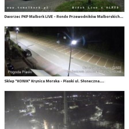
Dworzec PKP Malbork LIVE - Rondo Przewodników Malborskich…
Sklep "KONIK" Krynica Morska - Piaski ul. Słoneczna.…