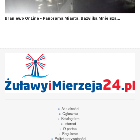
Braniewo OnLine - Panorama Miasta. Bazylika Mniejsza…
»
Aktualności
»
Ogłosznia
»
Katalog firm
»
Internet
»
O portalu
»
Regulamin
»
Polityka prywatności