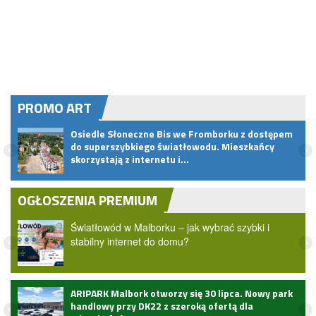
PROMO ART
.
Osiedle Słoneczne Bis we Fromborku z dostępem
do superszybkiego światłowodu. Mieszkańcy
skorzystają z internetu i…
OGŁOSZENIA PREMIUM
Światłowód w Malborku – jak wybrać szybki i
stabilny internet do domu?
ARIPARK Malbork otworzy się 30 lipca. Nowy park
handlowy przy DK22 z szeroką ofertą dla