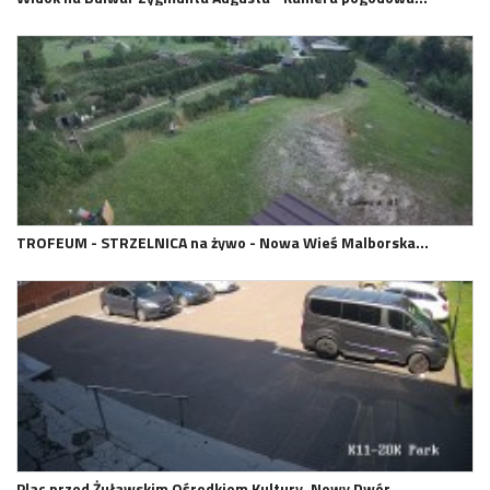
TROFEUM - STRZELNICA na żywo - Nowa Wieś Malborska…
Plac przed Żuławskim Ośrodkiem Kultury. Nowy Dwór…