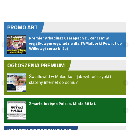
PROMO ART
Premier Arkadiusz Czerepach z „Rancza” w
u
wyjątkowym wywiadzie dla TVMalbork! Powrót do
Wilkowyj coraz bliżej
OGŁOSZENIA PREMIUM
Światłowód w Malborku – jak wybrać szybki i
stabilny internet do domu?
Zmarła Justyna Polska. Miała 38 lat.