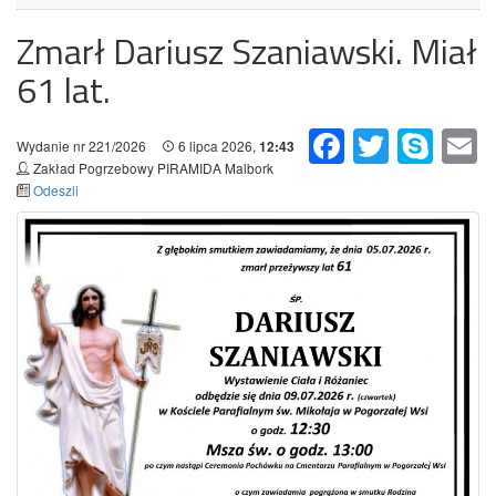
Zmarł Dariusz Szaniawski. Miał
61 lat.
Facebook
Twitter
Skype
Em
Wydanie nr 221/2026
6 lipca 2026,
12:43
Zakład Pogrzebowy PIRAMIDA Malbork
Odeszli