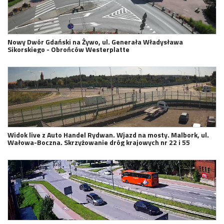
Nowy Dwór Gdański na Żywo, ul. Generała Władysława
Sikorskiego - Obrońców Westerplatte
Widok live z Auto Handel Rydwan. Wjazd na mosty. Malbork, ul.
Wałowa-Boczna. Skrzyżowanie dróg krajowych nr 22 i 55