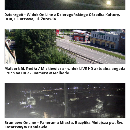
Dzierzgoń - Widok On Line z Dzierzgońskiego Ośrodka Kultury.
DOK, ul. Krzywa, ul. Żurawia
Malbork Al. Rodła / Mickiewicza - widok LIVE HD aktualna pogoda
i ruch na DK 22. Kamery w Malborku.
Braniewo OnLine - Panorama Miasta. Bazylika Mniejsza pw. Św.
Katarzyny w Braniewie