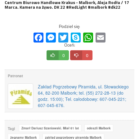
Centrum Biurowo Handlowe Krakus - Malbork, Aleja Rodła / 17
Marca. Kamera na żywo. DK 22 #RedLight #malbork #dk22
Podziel się:
Facebook
Messenger
Twitter
Skype
WhatsApp
Email
Oceń:
0
0
Patronat
Zakład Pogrzebowy Piramida, ul. Słowackiego
64, 82-200 Malbork; tel. (55) 272-28-13 (do
godz. 15:00); Tel. całodobowy: 607-045-221;
607-045-676.
Tagi
Zmarł Dariusz Szaniawski. Miał 61 lat
odeszli Malbork
żegnamy Malbork
zakład pogrzebowy piramida Malbork