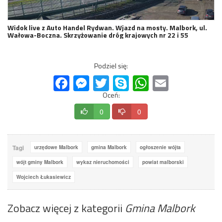
Widok live z Auto Handel Rydwan. Wjazd na mosty. Malbork, ul.
Wałowa-Boczna. Skrzyżowanie dróg krajowych nr 22 i 55
Podziel się:
Facebook
Messenger
Twitter
Skype
WhatsApp
Email
Oceń:
0
0
Tagi
urzędowe Malbork
gmina Malbork
ogłoszenie wójta
wójt gminy Malbork
wykaz nieruchomości
powiat malborski
Wojciech Łukasiewicz
Zobacz więcej z kategorii
Gmina Malbork