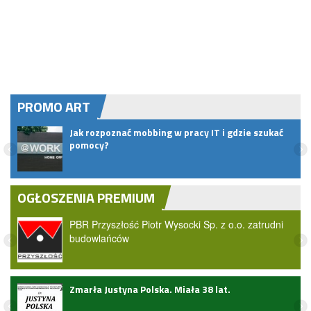
PROMO ART
Jak rozpoznać mobbing w pracy IT i gdzie szukać
pomocy?
OGŁOSZENIA PREMIUM
PBR Przyszłość Piotr Wysocki Sp. z o.o. zatrudni
budowlańców
ark
Zmarła Justyna Polska. Miała 38 lat.