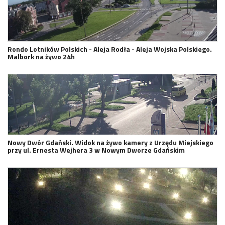
Rondo Lotników Polskich - Aleja Rodła - Aleja Wojska Polskiego.
Malbork na żywo 24h
Nowy Dwór Gdański. Widok na żywo kamery z Urzędu Miejskiego
przy ul. Ernesta Wejhera 3 w Nowym Dworze Gdańskim