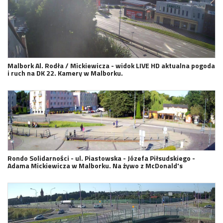
Malbork Al. Rodła / Mickiewicza - widok LIVE HD aktualna pogoda
i ruch na DK 22. Kamery w Malborku.
Rondo Solidarności - ul. Piastowska - Józefa Piłsudskiego -
Adama Mickiewicza w Malborku. Na żywo z McDonald's