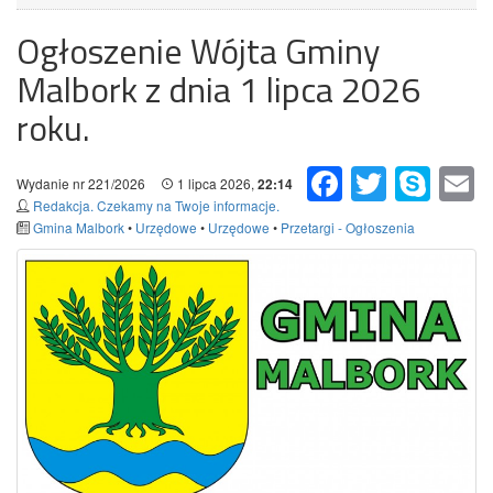
Ogłoszenie Wójta Gminy
Malbork z dnia 1 lipca 2026
roku.
Facebook
Twitter
Skype
Em
Wydanie nr 221/2026
1 lipca 2026,
22:14
Redakcja. Czekamy na Twoje informacje.
Gmina Malbork
•
Urzędowe
•
Urzędowe
•
Przetargi - Ogłoszenia