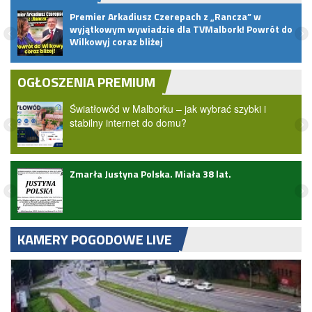
pem
Premier Arkadiusz Czerepach z „Rancza” w
wyjątkowym wywiadzie dla TVMalbork! Powrót do
Wilkowyj coraz bliżej
OGŁOSZENIA PREMIUM
Światłowód w Malborku – jak wybrać szybki i
stabilny internet do domu?
Zmarła Justyna Polska. Miała 38 lat.
KAMERY POGODOWE LIVE