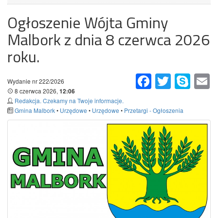
Ogłoszenie Wójta Gminy
Malbork z dnia 8 czerwca 2026
roku.
Facebook
Twitter
Skype
Em
Wydanie nr 222/2026
8 czerwca 2026,
12:06
Redakcja. Czekamy na Twoje informacje.
Gmina Malbork
•
Urzędowe
•
Urzędowe
•
Przetargi - Ogłoszenia