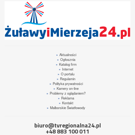
»
Aktualności
»
Ogłosznia
»
Katalog firm
»
Internet
»
O portalu
»
Regulamin
»
Polityka prywatności
»
Kamery on-line
»
Problemy z oglądaniem?
»
Reklama
»
Kontakt
»
Malborskie Światłowody
biuro@tvregionalna24.pl
+48 883 100 011