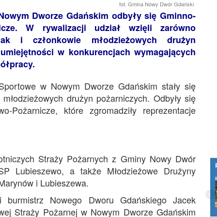
fot. Gmina Nowy Dwór Gdański
 Nowym Dworze Gdańskim odbyły się Gminno-
cze. W rywalizacji udział wzięli zarówno
 jak i członkowie młodzieżowych drużyn
e umiejętności w konkurencjach wymagających
ółpracy.
y Sportowe w Nowym Dworze Gdańskim stały się
 młodzieżowych drużyn pożarniczych. Odbyły się
-Pożarnicze, które zgromadziły reprezentacje
hotniczych Straży Pożarnych z Gminy Nowy Dwór
P Lubieszewo, a także Młodzieżowe Drużyny
Wi-Fi 7 od Malborskich Światłowodów –
Marynów i Lubieszewa.
ultra szybki internet bezprzewodowy w
Twoim domu
li burmistrz Nowego Dworu Gdańskiego Jacek
owej Straży Pożarnej w Nowym Dworze Gdańskim