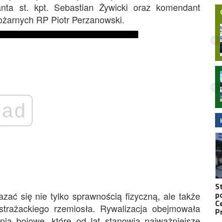
nta st. kpt. Sebastian Żywicki oraz komendant
ożarnych RP Piotr Perzanowski.
Nocny wypadek na hulajnodze
elektrycznej w Malborku. 15-latek
zabrany do szpitala śmigłowcem LPR.
Wideo
ad
S
p
ać się nie tylko sprawnością fizyczną, ale także
C
strażackiego rzemiosła. Rywalizacja obejmowała
P
nia bojowe, które od lat stanowią najważniejsze