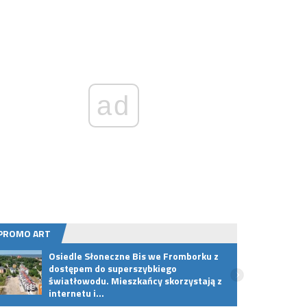
ad
PROMO ART
Osiedle Słoneczne Bis we Fromborku z
Czym 
dostępem do superszybkiego
światłowodu. Mieszkańcy skorzystają z
internetu i…