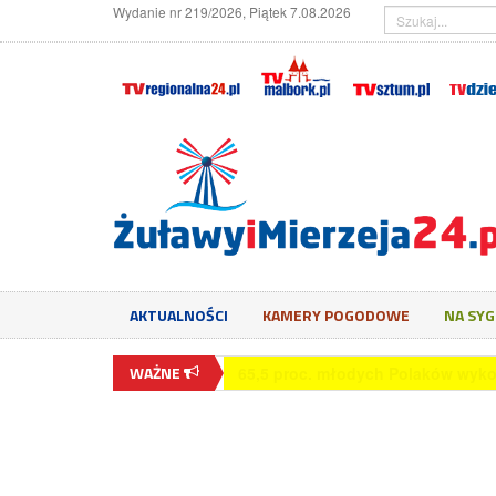
Wydanie nr 219/2026, Piątek 7.08.2026
AKTUALNOŚCI
KAMERY POGODOWE
NA SY
WAŻNE
65,5 proc. młodych Polaków wyko