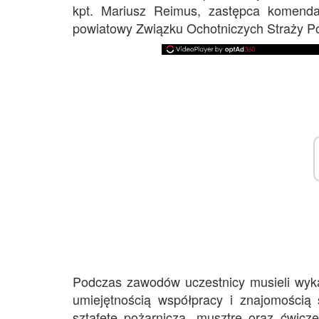
kpt. Mariusz Reimus, zastępca komenda
powiatowy Związku Ochotniczych Straży P
Podczas zawodów uczestnicy musieli wykaz
umiejętnością współpracy i znajomością 
sztafetę pożarniczą, musztrę oraz ćwicze