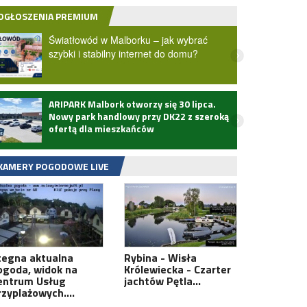
OGŁOSZENIA PREMIUM
Światłowód w Malborku – jak wybrać
szybki i stabilny internet do domu?
ARIPARK Malbork otworzy się 30 lipca.
Zmarł
Nowy park handlowy przy DK22 z szeroką
ofertą dla mieszkańców
KAMERY POGODOWE LIVE
tegna aktualna
Rybina - Wisła
ogoda, widok na
Królewiecka - Czarter
entrum Usług
jachtów Pętla…
rzyplażowych.…