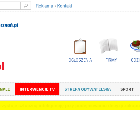
Reklama
•
Kontakt
OGŁOSZENIA
FIRMY
GDZI
GNALE
INTERWENCJE TV
STREFA OBYWATELSKA
SPORT
rzystuje sztuczną inteligencję przy podejmowaniu decyzji zakup