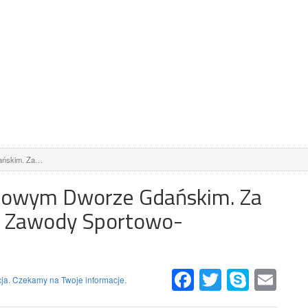
ańskim. Za…
 Nowym Dworze Gdańskim. Za
 Zawody Sportowo-
Facebook
Twitter
Skype
Email
ja. Czekamy na Twoje informacje.