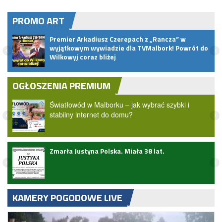
PROMO ART
Premier Arkadiusz Czerepach z „Rancza” w
wyjątkowym wywiadzie dla TVMalbork! Powrót do
Wilkowyj coraz bliżej
OGŁOSZENIA PREMIUM
Światłowód w Malborku – jak wybrać szybki i
stabilny internet do domu?
Zmarła Justyna Polska. Miała 38 lat.
KAMERY POGODOWE LIVE