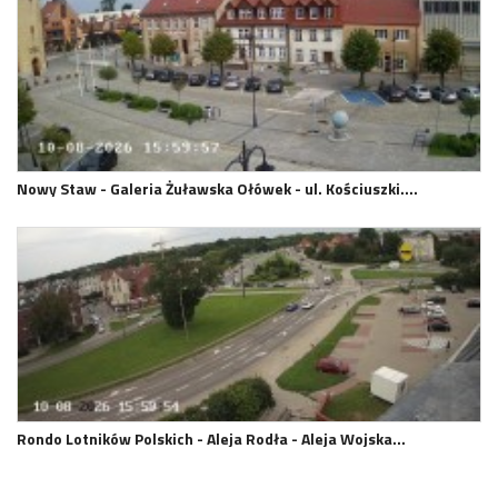
Nowy Staw - Galeria Żuławska Ołówek - ul. Kościuszki.…
Rondo Lotników Polskich - Aleja Rodła - Aleja Wojska…