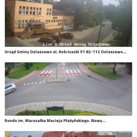
Urząd Gminy Ostaszewo ul. Kościuszki 51 82-112 Ostaszewo…
Rondo im. Marszałka Macieja Płażyńskiego. Nowy…