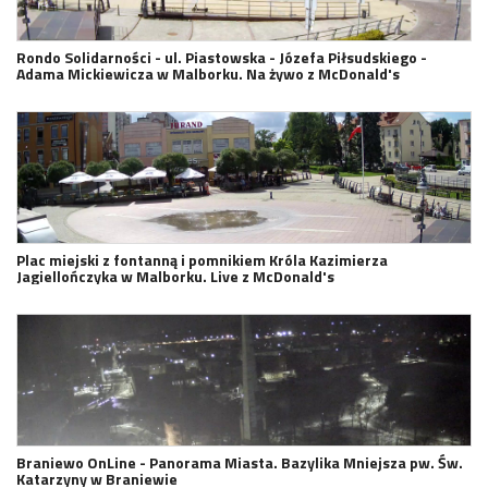
Rondo Solidarności - ul. Piastowska - Józefa Piłsudskiego -
Adama Mickiewicza w Malborku. Na żywo z McDonald's
Plac miejski z fontanną i pomnikiem Króla Kazimierza
Jagiellończyka w Malborku. Live z McDonald's
Braniewo OnLine - Panorama Miasta. Bazylika Mniejsza pw. Św.
Katarzyny w Braniewie