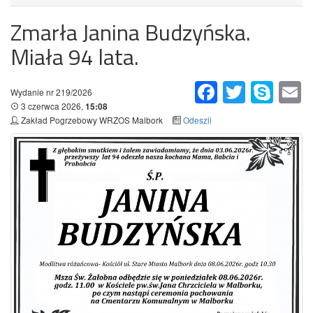
Zmarła Janina Budzyńska.
Miała 94 lata.
Facebook
Twitter
Skype
Em
Wydanie nr 219/2026
3 czerwca 2026,
15:08
Zakład Pogrzebowy WRZOS Malbork
Odeszli