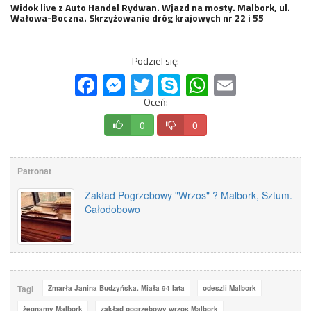
Widok live z Auto Handel Rydwan. Wjazd na mosty. Malbork, ul.
Wałowa-Boczna. Skrzyżowanie dróg krajowych nr 22 i 55
Podziel się:
Facebook
Messenger
Twitter
Skype
WhatsApp
Email
Oceń:
0
0
Patronat
Zakład Pogrzebowy "Wrzos" ? Malbork, Sztum.
Całodobowo
Tagi
Zmarła Janina Budzyńska. Miała 94 lata
odeszli Malbork
żegnamy Malbork
zakład pogrzebowy wrzos Malbork