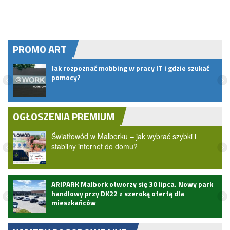
PROMO ART
Jak rozpoznać mobbing w pracy IT i gdzie szukać
pomocy?
OGŁOSZENIA PREMIUM
Światłowód w Malborku – jak wybrać szybki i
stabilny internet do domu?
ARIPARK Malbork otworzy się 30 lipca. Nowy park
handlowy przy DK22 z szeroką ofertą dla
mieszkańców