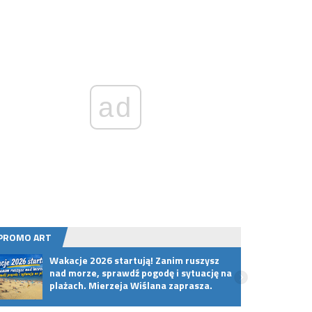
ad
PROMO ART
Wakacje 2026 startują! Zanim ruszysz
Premi
nad morze, sprawdź pogodę i sytuację na
w wyj
plażach. Mierzeja Wiślana zaprasza.
Powró