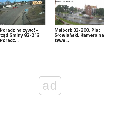
iłoradz na żywo! -
Malbork 82-200, Plac
rząd Gminy 82-213
Słowiański. Kamera na
iłoradz…
żywo…
ad