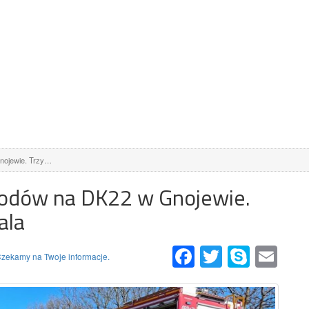
nojewie. Trzy…
odów na DK22 w Gnojewie.
ala
Facebook
Twitter
Skype
Email
zekamy na Twoje informacje.