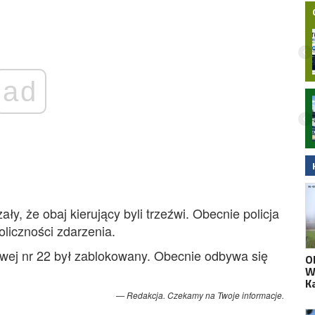
ad
Nocny wypadek na hulajnodze
elektrycznej w Malborku. 15-latek
zabrany do szpitala śmigłowcem LPR.
Wideo
, że obaj kierujący byli trzeźwi. Obecnie policja
liczności zdarzenia.
owej nr 22 był zablokowany. Obecnie odbywa się
O
W
K
Redakcja. Czekamy na Twoje informacje.