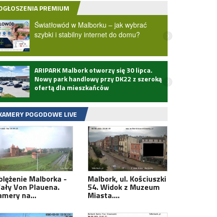
OGŁOSZENIA PREMIUM
Światłowód w Malborku – jak wybrać
szybki i stabilny internet do domu?
ARIPARK Malbork otworzy się 30 lipca.
Zmarł
Nowy park handlowy przy DK22 z szeroką
ofertą dla mieszkańców
KAMERY POGODOWE LIVE
blężenie Malborka -
Malbork, ul. Kościuszki
ały Von Plauena.
54. Widok z Muzeum
amery na…
Miasta.…