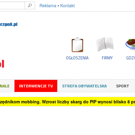
Reklama
•
Kontakt
OGŁOSZENIA
FIRMY
GDZI
GNALE
INTERWENCJE TV
STREFA OBYWATELSKA
SPORT
rzystuje sztuczną inteligencję przy podejmowaniu decyzji zakup