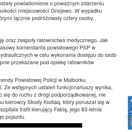
zostały powiadomione o poważnym zdarzeniu
ysokości miejscowości Gnojewo. W wypadku
rymi łącznie podróżowały cztery osoby.
cję oraz zespoły ratownictwa medycznego. Jak
er prasowy komendanta powiatowego PSP w
hydraulicznych w celu wykonania dostępu do osób
pnie przekazane pod opiekę ratowników
mendy Powiatowej Policji w Malborku,
: Ze wstępnych ustaleń funkcjonariuszy wynika,
ąc się do ruchu z drogi podporządkowanej, nie
mu kierowcy Skody Kodiaq, który poruszał się w
itala trafił kierujący Fabią, jego 83-letnia
Jak hosting wpływa na Twoją obecność w
internecie?
go pojazdu.