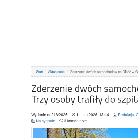
Start
Aktualności
Zderzenie dwóch samochodów na DK22 w G
Zderzenie dwóch samoch
Trzy osoby trafiły do szpit
Wydanie nr 218/2026
1 maja 2026,
Redakcja. C
18:14
Na sygnale
3 komentarze