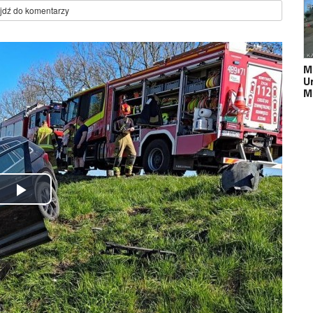
jdź do komentarzy
M
U
M
Play
Video