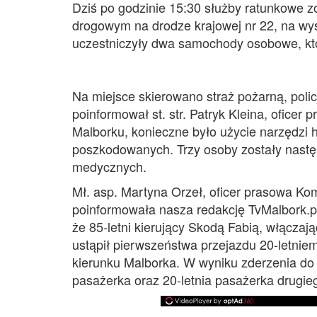
Dziś po godzinie 15:30 służby ratunkowe 
drogowym na drodze krajowej nr 22, na w
uczestniczyły dwa samochody osobowe, któ
Na miejsce skierowano straż pożarną, poli
poinformował st. str. Patryk Kleina, ofic
Malborku, konieczne było użycie narzędzi 
poszkodowanych. Trzy osoby zostały nastę
medycznych.
Mł. asp. Martyna Orzeł, oficer prasowa Ko
poinformowała nasza redakcję TvMalbork.pl
że 85-letni kierujący Skodą Fabią, włączaj
ustąpił pierwszeństwa przejazdu 20-letnie
kierunku Malborka. W wyniku zderzenia do szp
pasażerka oraz 20-letnia pasażerka drugie