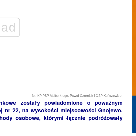
ad
fot. KP PSP Malbork ogn. Paweł Czerniak i OSP Kończewice
tunkowe zostały powiadomione o poważnym
j nr 22, na wysokości miejscowości Gnojewo.
ody osobowe, którymi łącznie podróżowały