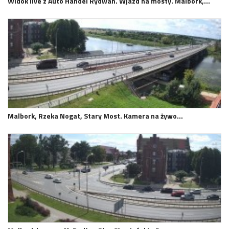
Widok live z Auto Handel Rydwan. Wjazd na mosty. Malbork,…
Malbork, Rzeka Nogat, Stary Most. Kamera na żywo…