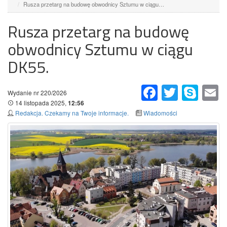
Rusza przetarg na budowę obwodnicy Sztumu w ciągu…
Rusza przetarg na budowę
obwodnicy Sztumu w ciągu
DK55.
Facebook
Twitter
Skype
Em
Wydanie nr 220/2026
14 listopada 2025,
12:56
Redakcja. Czekamy na Twoje informacje.
Wiadomości