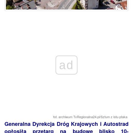
ad
fot. archiwum TvRegionalna24.pl/Sztum z lotu ptaka
Generalna Dyrekcja Dróg Krajowych i Autostrad
ogłosiła przetarg na budowę blisko 10-