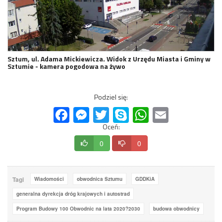
Sztum, ul. Adama Mickiewicza. Widok z Urzędu Miasta i Gminy w
Sztumie - kamera pogodowa na żywo
Podziel się:
Facebook
Messenger
Twitter
Skype
WhatsApp
Email
Oceń:
0
0
Tagi
Wiadomości
obwodnica Sztumu
GDDKiA
generalna dyrekcja dróg krajowych i autostrad
Program Budowy 100 Obwodnic na lata 2020?2030
budowa obwodnicy