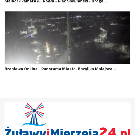
Malbork kamera Al. Rodła - Plac Słowiański - Droga…
Braniewo OnLine - Panorama Miasta. Bazylika Mniejsza…