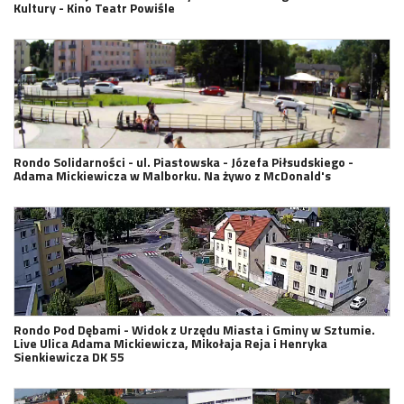
Kultury - Kino Teatr Powiśle
Rondo Solidarności - ul. Piastowska - Józefa Piłsudskiego -
Adama Mickiewicza w Malborku. Na żywo z McDonald's
Rondo Pod Dębami - Widok z Urzędu Miasta i Gminy w Sztumie.
Live Ulica Adama Mickiewicza, Mikołaja Reja i Henryka
Sienkiewicza DK 55