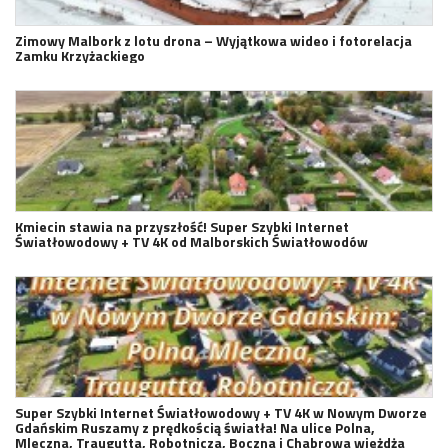
Zimowy Malbork z lotu drona – Wyjątkowa wideo i fotorelacja
Zamku Krzyżackiego
Kmiecin stawia na przyszłość! Super Szybki Internet
Światłowodowy + TV 4K od Malborskich Światłowodów
Super Szybki Internet Światłowodowy + TV 4K w Nowym Dworze
Gdańskim Ruszamy z prędkością światła! Na ulice Polna,
Mleczna, Traugutta, Robotnicza, Boczna i Chabrowa wjeżdża