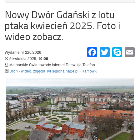
Nowy Dwór Gdański z lotu
ptaka kwiecień 2025. Foto i
wideo zobacz.
Facebook
Twitter
Skype
Em
Wydanie nr 220/2026
5 kwietnia 2025,
10:06
Malborskie Światłowody Internet Telewizja Telefon
Dron - wideo, zdjęcia TvRegionalna24.pl
•
Ramówki