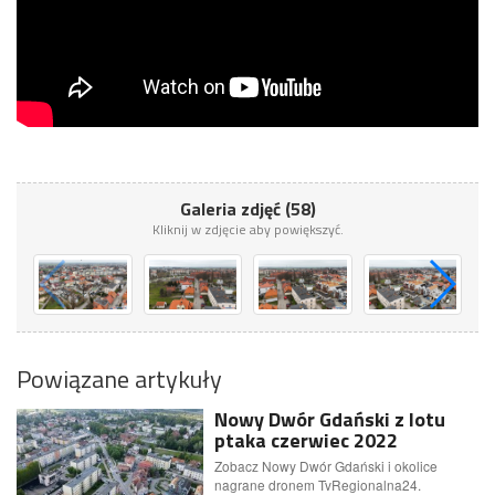
Galeria zdjęć (58)
Kliknij w zdjęcie aby powiększyć.
Powiązane artykuły
Nowy Dwór Gdański z lotu
ptaka czerwiec 2022
Zobacz Nowy Dwór Gdański i okolice
nagrane dronem TvRegionalna24.