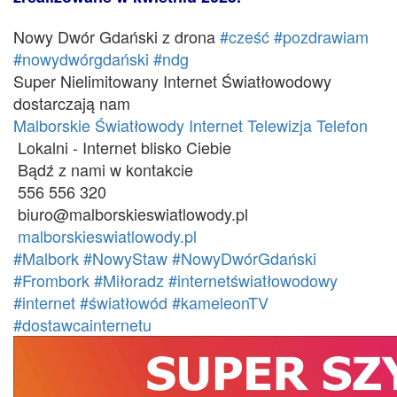
Nowy Dwór Gdański z drona
#cześć
#pozdrawiam
#nowydwórgdański
#ndg
Super Nielimitowany Internet Światłowodowy
dostarczają nam
Malborskie Światłowody Internet Telewizja Telefon
Lokalni - Internet blisko Ciebie
Bądź z nami w kontakcie
556 556 320
biuro@malborskieswiatlowody.pl
malborskieswiatlowody.pl
#Malbork
#NowyStaw
#NowyDwórGdański
#Frombork
#Miłoradz
#internetświatłowodowy
#internet
#światłowód
#kameleonTV
#dostawcainternetu