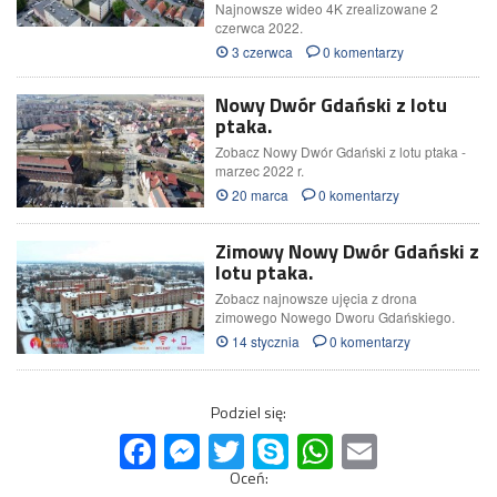
Najnowsze wideo 4K zrealizowane 2
czerwca 2022.
3 czerwca
0 komentarzy
Nowy Dwór Gdański z lotu
ptaka.
Zobacz Nowy Dwór Gdański z lotu ptaka -
marzec 2022 r.
20 marca
0 komentarzy
Zimowy Nowy Dwór Gdański z
lotu ptaka.
Zobacz najnowsze ujęcia z drona
zimowego Nowego Dworu Gdańskiego.
14 stycznia
0 komentarzy
Podziel się:
Facebook
Messenger
Twitter
Skype
WhatsApp
Email
Oceń: