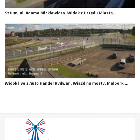
Sztum, ul. Adama Mickiewicza. Widok z Urzędu Miasta…
Widok live z Auto Handel Rydwan. Wjazd na mosty. Malbork,…