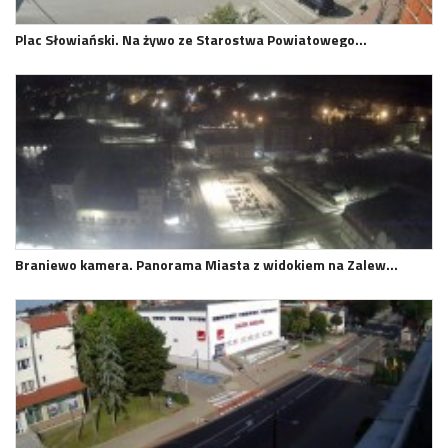
Plac Słowiański. Na żywo ze Starostwa Powiatowego…
Braniewo kamera. Panorama Miasta z widokiem na Zalew…