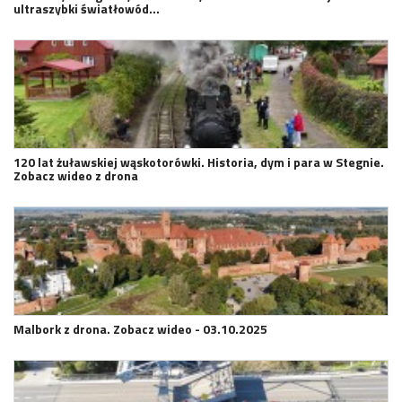
ultraszybki światłowód…
120 lat żuławskiej wąskotorówki. Historia, dym i para w Stegnie.
Zobacz wideo z drona
Malbork z drona. Zobacz wideo - 03.10.2025