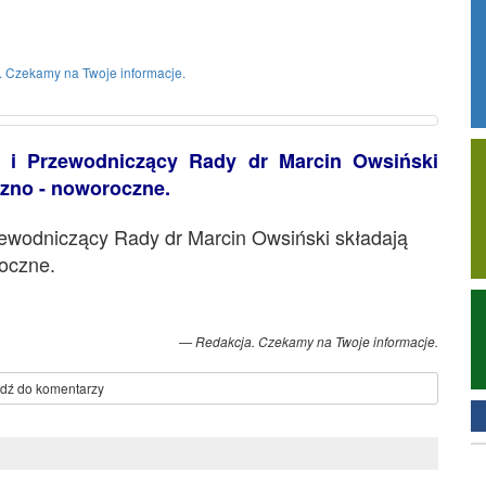
Gminy…
ne życzenia Wójta Gminy
ącego Rady.
. Czekamy na Twoje informacje.
i i Przewodniczący Rady dr Marcin Owsiński