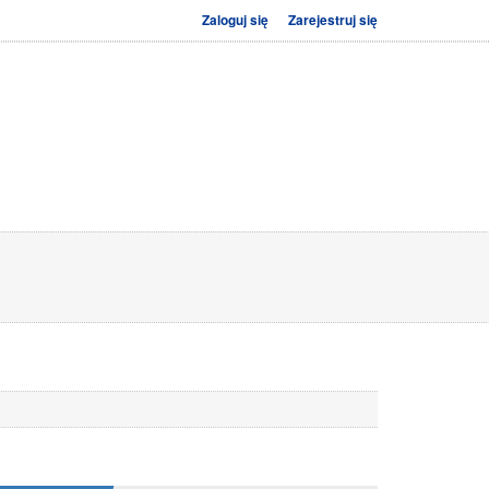
Zaloguj się
Zarejestruj się
DZIE
NOCLEGI
INTERWENCJE
KAMERY
JEŚĆ
TV
ON-LINE 24H
SPORT
URZĘDOWE
RAMÓWKI