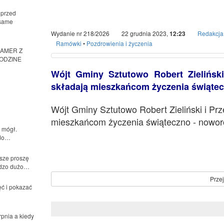
Start
Aktualności
Świąteczno – noworoczne życzenia Wójta 
Świąteczno – noworocz
Sztutowo i Przewodnicz
 przed
 same
Wydanie nr 218/2026
22 grudnia 2023,
Redakcja
12:23
Ramówki
•
Pozdrowienia i życzenia
KAMER Z
GODZINE
Wójt Gminy Sztutowo Robert Zielińsk