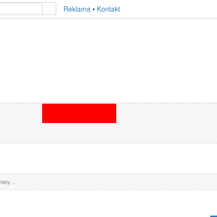
Reklama
•
Kontakt
OGŁOSZENIA
FIRMY
G
Z
 SYGNALE
INTERWENCJE TV
STREFA OBYWATELSKA