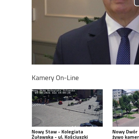
Nocny wypadek na hulaj
elektrycznej w Malborku.
zabrany do szpitala śmi
Wideo
Kamery On-Line
Nowy Staw - Kolegiata
Nowy Dwór 
Żuławska - ul. Kościuszki
żywo kamer