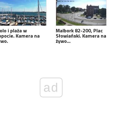
olo i plaża w
Malbork 82-200, Plac
opocie. Kamera na
Słowiański. Kamera na
ywo.
żywo…
ad