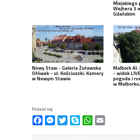
Miejskiego 
Wejhera 3 
Gdańskim
Nowy Staw - Galeria Żuławska
Malbork Al.
Ołówek - ul. Kościuszki. Kamery
- widok LIV
w Nowym Stawie
pogoda i ru
w Malborku
Podziel się:
Facebook
Messenger
Twitter
Skype
WhatsApp
Email