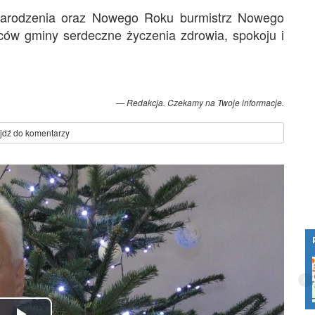
 Narodzenia oraz Nowego Roku burmistrz Nowego
ców gminy serdeczne życzenia zdrowia, spokoju i
Redakcja. Czekamy na Twoje informacje.
jdź do komentarzy
?
Lokalni operatorzy budują internet blisko
ludzi. MiŚOT-y odpowiadają już za 35
proc. rynku