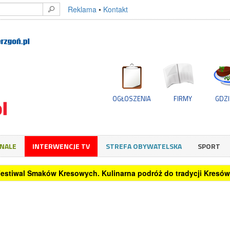
Reklama
•
Kontakt
OGŁOSZENIA
FIRMY
GDZI
GNALE
INTERWENCJE TV
STREFA OBYWATELSKA
SPORT
rzędnikom mobbing. Wzrost liczby skarg do PIP wynosi blisko 8 pro