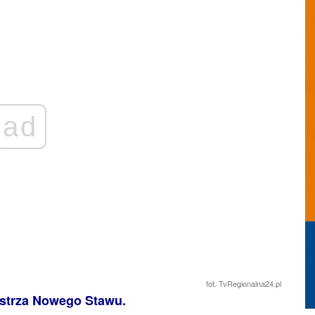
ad
fot. TvRegionalna24.pl
strza Nowego Stawu.