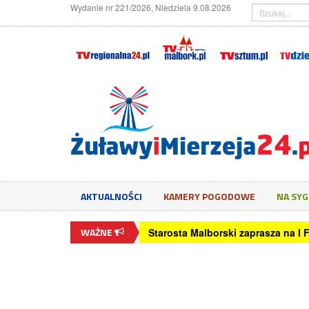
Wydanie nr 221/2026, Niedziela 9.08.2026
AKTUALNOŚCI
KAMERY POGODOWE
NA SY
WAŻNE
Polacy coraz częściej zgłaszają u