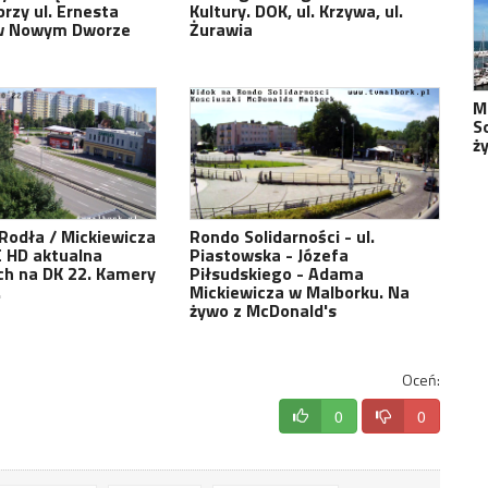
przy ul. Ernesta
Kultury. DOK, ul. Krzywa, ul.
w Nowym Dworze
Żurawia
M
S
ż
 Rodła / Mickiewicza
Rondo Solidarności - ul.
E HD aktualna
Piastowska - Józefa
ch na DK 22. Kamery
Piłsudskiego - Adama
.
Mickiewicza w Malborku. Na
żywo z McDonald's
Oceń:
0
0