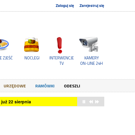
Zaloguj się
Zarejestruj się
E ZJEŚĆ
NOCLEGI
INTERWENCJE
KAMERY
TV
ON-LINE 24H
URZĘDOWE
RAMÓWKI
ODESZLI
c. rdr.