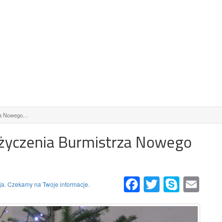
rza Nowego…
życzenia Burmistrza Nowego
Facebook
Twitter
Skype
Email
a. Czekamy na Twoje informacje.