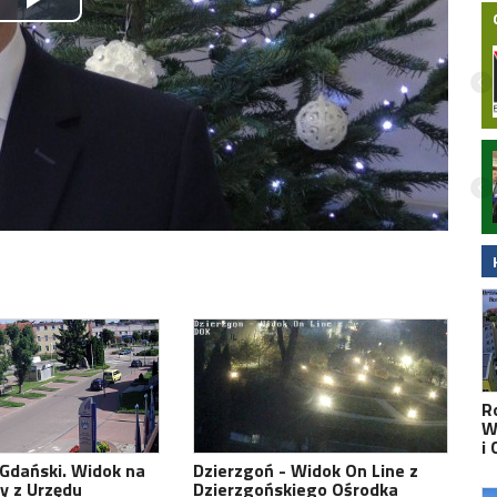
Play
Video
nodze
Zmarła Justyna Polska. Miała 38 lat.
 15-latek
głowcem LPR.
R
W
i
Gdański. Widok na
Dzierzgoń - Widok On Line z
y z Urzędu
Dzierzgońskiego Ośrodka