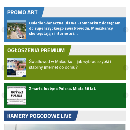
PROMO ART
Osiedle Słoneczne Bis we Fromborku z dostępem
u
do superszybkiego światłowodu. Mieszkańcy
skorzystają z internetu i…
OGŁOSZENIA PREMIUM
Światłowód w Malborku – jak wybrać szybki i
stabilny internet do domu?
Zmarła Justyna Polska. Miała 38 lat.
KAMERY POGODOWE LIVE