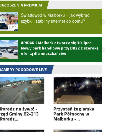
OGŁOSZENIA PREMIUM
Światłowód w Malborku – jak wybrać
szybki i stabilny internet do domu?
ARIPARK Malbork otworzy się 30 lipca.
Zmarł
Nowy park handlowy przy DK22 z szeroką
ofertą dla mieszkańców
KAMERY POGODOWE LIVE
iłoradz na żywo! -
Przystań żeglarska
rząd Gminy 82-213
Park Północny w
iłoradz…
Malborku -…