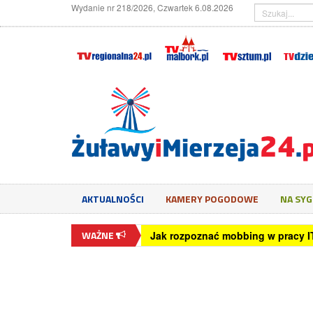
Wydanie nr 218/2026, Czwartek 6.08.2026
AKTUALNOŚCI
KAMERY POGODOWE
NA SY
WAŻNE
Jak rozpoznać mobbing w pracy I