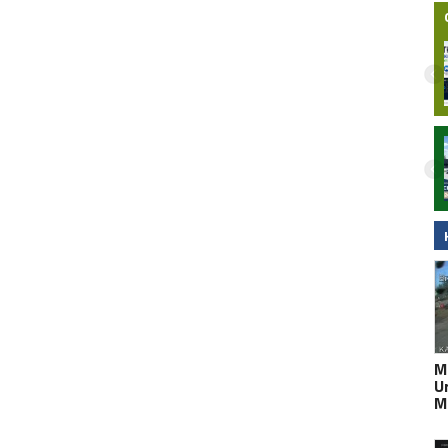
Nocny wypadek na hulajnodze
elektrycznej w Malborku. 15-latek
zabrany do szpitala śmigłowcem LPR.
Wideo
M
U
M