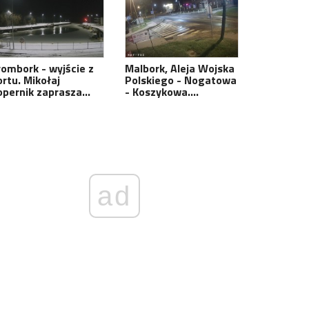
rombork - wyjście z
Malbork, Aleja Wojska
ortu. Mikołaj
Polskiego - Nogatowa
opernik zaprasza…
- Koszykowa.…
ad