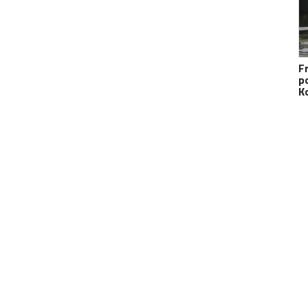
F
p
K