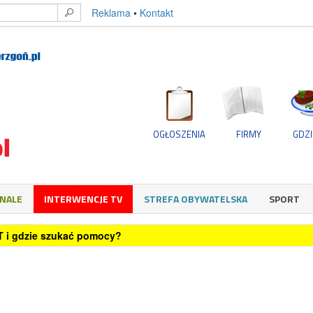
Reklama
•
Kontakt
OGŁOSZENIA
FIRMY
GDZI
GNALE
INTERWENCJE TV
STREFA OBYWATELSKA
SPORT
T i gdzie szukać pomocy?