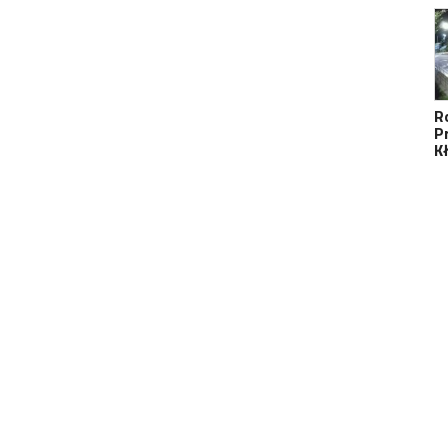
R
P
K