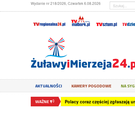
Wydanie nr 218/2026, Czwartek 6.08.2026
AKTUALNOŚCI
KAMERY POGODOWE
NA SY
WAŻNE
65,5 proc. młodych Polaków wyko