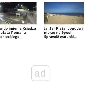
ondo imienia Księdza
Jantar Plaża, pogoda i
rałata Romana
morze na żywo!
łonieckiego…
Sprawdź warunki…
ad