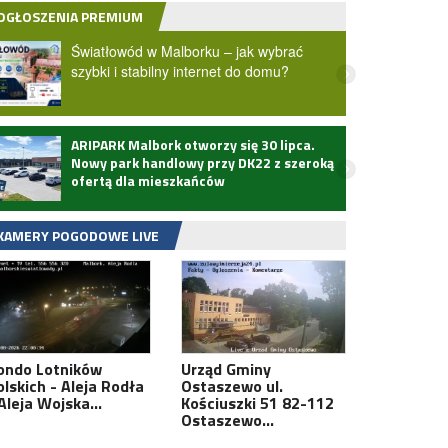
OGŁOSZENIA PREMIUM
Światłowód w Malborku – jak wybrać
szybki i stabilny internet do domu?
ARIPARK Malbork otworzy się 30 lipca.
Zmarł
Nowy park handlowy przy DK22 z szeroką
ofertą dla mieszkańców
KAMERY POGODOWE LIVE
ondo Lotników
Urząd Gminy
olskich - Aleja Rodła
Ostaszewo ul.
 Aleja Wojska…
Kościuszki 51 82-112
Ostaszewo…