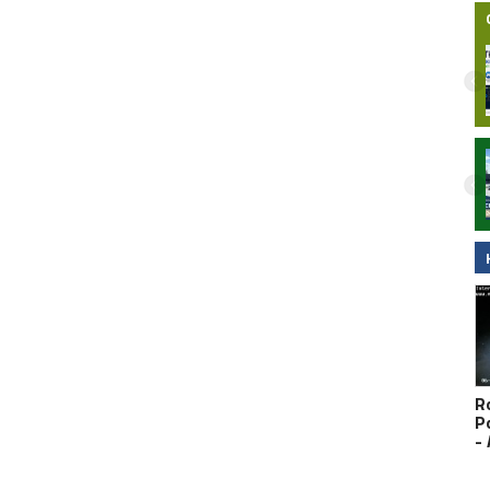
Nocny wypadek na hulajnodze
elektrycznej w Malborku. 15-latek
zabrany do szpitala śmigłowcem LPR.
Wideo
R
P
-