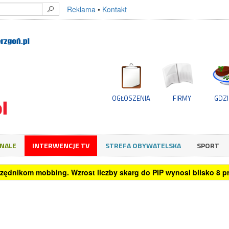
Reklama
•
Kontakt
OGŁOSZENIA
FIRMY
GDZI
GNALE
INTERWENCJE TV
STREFA OBYWATELSKA
SPORT
rzystuje sztuczną inteligencję przy podejmowaniu decyzji zakup