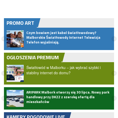
PROMO ART
Czym bowiem jest kabel światłowodowy?
t do
Malborskie Światłowody Internet Telewizja
Telefon wyjaśniają.
OGŁOSZENIA PREMIUM
Światłowód w Malborku – jak wybrać szybki i
stabilny internet do domu?
ARIPARK Malbork otworzy się 30 lipca. Nowy park
handlowy przy DK22 z szeroką ofertą dla
mieszkańców
KAMERY POGODOWE LIVE