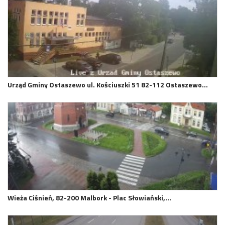
Urząd Gminy Ostaszewo ul. Kościuszki 51 82-112 Ostaszewo…
Wieża Ciśnień, 82-200 Malbork - Plac Słowiański,…