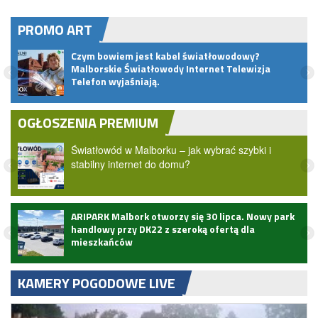
PROMO ART
pem
Czym bowiem jest kabel światłowodowy?
Malborskie Światłowody Internet Telewizja
Telefon wyjaśniają.
OGŁOSZENIA PREMIUM
Światłowód w Malborku – jak wybrać szybki i
stabilny internet do domu?
ARIPARK Malbork otworzy się 30 lipca. Nowy park
handlowy przy DK22 z szeroką ofertą dla
mieszkańców
KAMERY POGODOWE LIVE