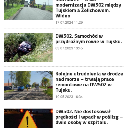
modernizacja DW502 między
Tujskiem a Żelichowem.
Wideo
17.07.2024 11:29
DW502. Samochód w
przydrożnym rowie w Tujsku.
03.07.2023 13:45
Kolejne utrudnienia w drodze
nad morze – trwają prace
remontowe na DW502 w
Tujsku.
10.05.2023 16:34
DW502. Nie dostosował
prędkości i wpadł w poślizg –
dwie osoby w szpitalu.