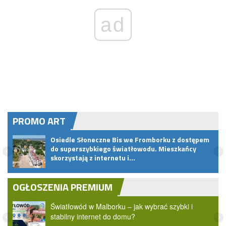
ad
PROMO ART
Osiedle Słoneczne Bis we Fromborku z dostępem
u
do superszybkiego światłowodu. Mieszkańcy
skorzystają z internetu i…
OGŁOSZENIA PREMIUM
Światłowód w Malborku – jak wybrać szybki i
stabilny internet do domu?