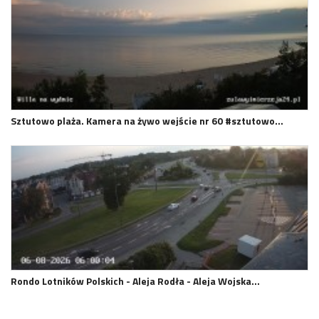
Sztutowo plaża. Kamera na żywo wejście nr 60 #sztutowo…
Rondo Lotników Polskich - Aleja Rodła - Aleja Wojska…