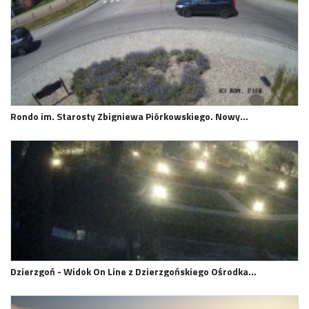
Rondo im. Starosty Zbigniewa Piórkowskiego. Nowy…
Dzierzgoń - Widok On Line z Dzierzgońskiego Ośrodka…