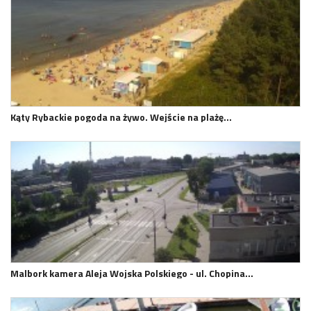
Kąty Rybackie pogoda na żywo. Wejście na plażę…
Malbork kamera Aleja Wojska Polskiego - ul. Chopina…