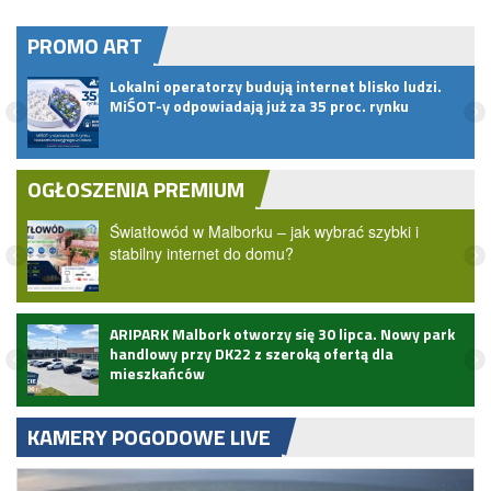
PROMO ART
ać
Lokalni operatorzy budują internet blisko ludzi.
MiŚOT-y odpowiadają już za 35 proc. rynku
OGŁOSZENIA PREMIUM
Światłowód w Malborku – jak wybrać szybki i
stabilny internet do domu?
ARIPARK Malbork otworzy się 30 lipca. Nowy park
handlowy przy DK22 z szeroką ofertą dla
mieszkańców
KAMERY POGODOWE LIVE