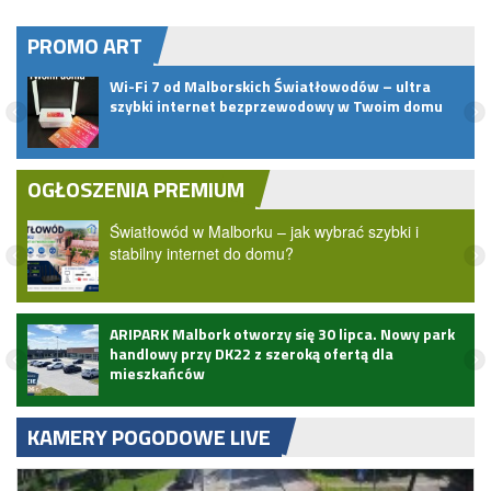
PROMO ART
pem
Wi-Fi 7 od Malborskich Światłowodów – ultra
szybki internet bezprzewodowy w Twoim domu
OGŁOSZENIA PREMIUM
Światłowód w Malborku – jak wybrać szybki i
stabilny internet do domu?
ARIPARK Malbork otworzy się 30 lipca. Nowy park
handlowy przy DK22 z szeroką ofertą dla
mieszkańców
KAMERY POGODOWE LIVE