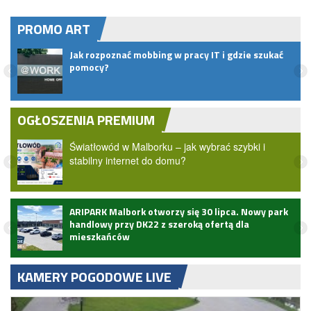
PROMO ART
Jak rozpoznać mobbing w pracy IT i gdzie szukać
t do
pomocy?
OGŁOSZENIA PREMIUM
Światłowód w Malborku – jak wybrać szybki i
stabilny internet do domu?
ARIPARK Malbork otworzy się 30 lipca. Nowy park
handlowy przy DK22 z szeroką ofertą dla
mieszkańców
KAMERY POGODOWE LIVE