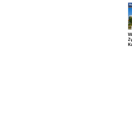
W
Z
K