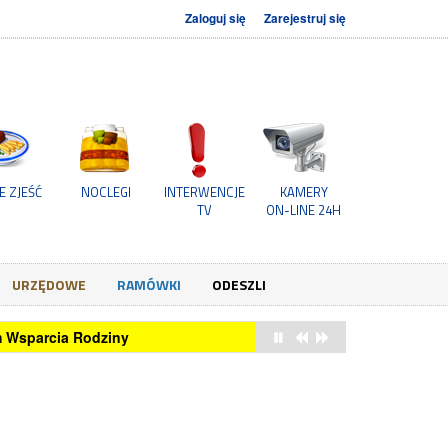
Zaloguj się
Zarejestruj się
E ZJEŚĆ
NOCLEGI
INTERWENCJE
KAMERY
TV
ON-LINE 24H
URZĘDOWE
RAMÓWKI
ODESZLI
um Wsparcia Rodziny