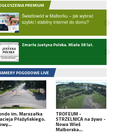
OGŁOSZENIA PREMIUM
Światłowód w Malborku – jak wybrać
szybki i stabilny internet do domu?
Zmarła Justyna Polska. Miała 38 lat.
Wielk
zatwi
przez
KAMERY POGODOWE LIVE
ondo im. Marszałka
TROFEUM -
acieja Płażyńskiego.
STRZELNICA na żywo -
owy…
Nowa Wieś
Malborska…