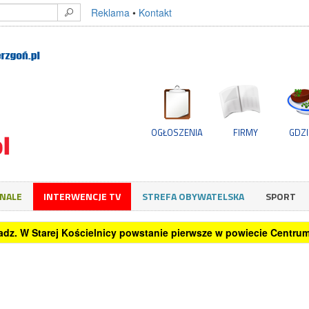
Reklama
•
Kontakt
OGŁOSZENIA
FIRMY
GDZI
GNALE
INTERWENCJE TV
STREFA OBYWATELSKA
SPORT
oradz. W Starej Kościelnicy powstanie pierwsze w powiecie Centr