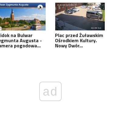
idok na Bulwar
Plac przed Żuławskim
ygmunta Augusta -
Ośrodkiem Kultury.
amera pogodowa…
Nowy Dwór…
ad