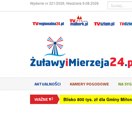
Wydanie nr 221/2026, Niedziela 9.08.2026
AKTUALNOŚCI
KAMERY POGODOWE
NA SY
WAŻNE
Blisko 800 tys. zł dla Gminy Mił