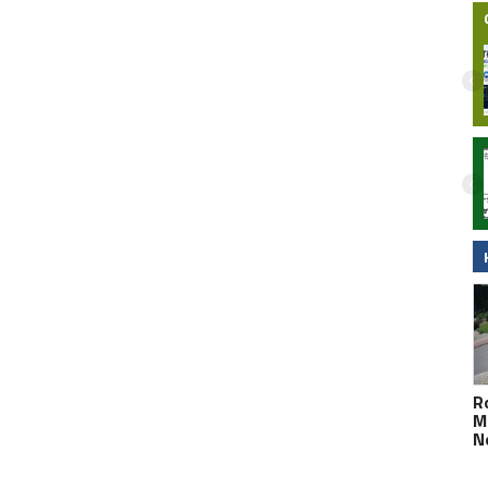
Nocny wypadek na hulajnodze
elektrycznej w Malborku. 15-latek
zabrany do szpitala śmigłowcem LPR.
Wideo
R
M
N