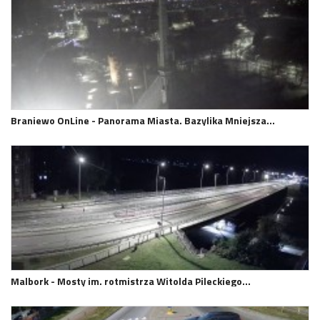
Braniewo OnLine - Panorama Miasta. Bazylika Mniejsza…
Malbork - Mosty im. rotmistrza Witolda Pileckiego…