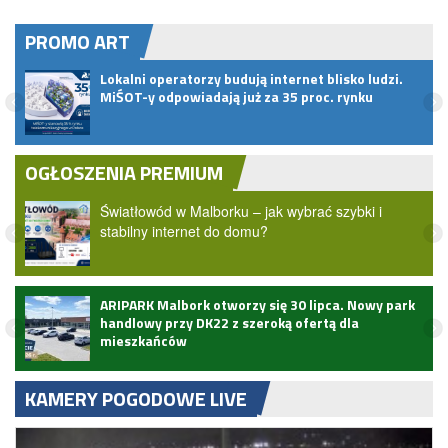
PROMO ART
pem
Lokalni operatorzy budują internet blisko ludzi.
MiŚOT-y odpowiadają już za 35 proc. rynku
OGŁOSZENIA PREMIUM
Światłowód w Malborku – jak wybrać szybki i
stabilny internet do domu?
ARIPARK Malbork otworzy się 30 lipca. Nowy park
handlowy przy DK22 z szeroką ofertą dla
mieszkańców
KAMERY POGODOWE LIVE