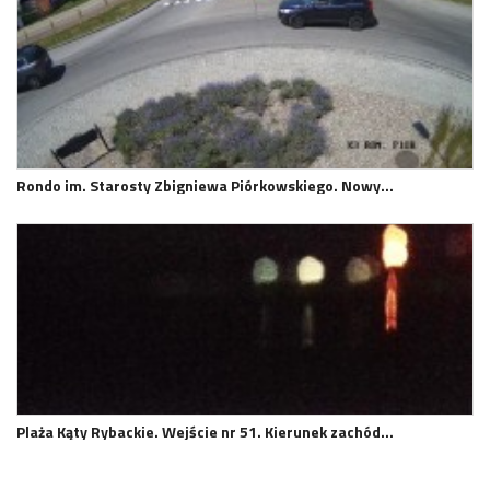
Rondo im. Starosty Zbigniewa Piórkowskiego. Nowy…
Plaża Kąty Rybackie. Wejście nr 51. Kierunek zachód…