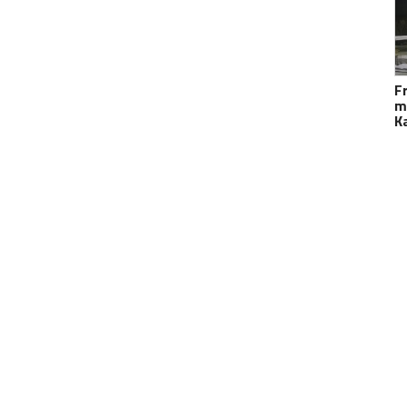
F
m
K