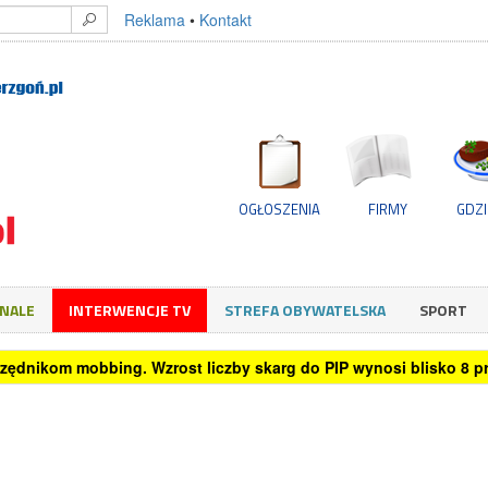
Reklama
•
Kontakt
OGŁOSZENIA
FIRMY
GDZI
GNALE
INTERWENCJE TV
STREFA OBYWATELSKA
SPORT
rzędnikom mobbing. Wzrost liczby skarg do PIP wynosi blisko 8 pro