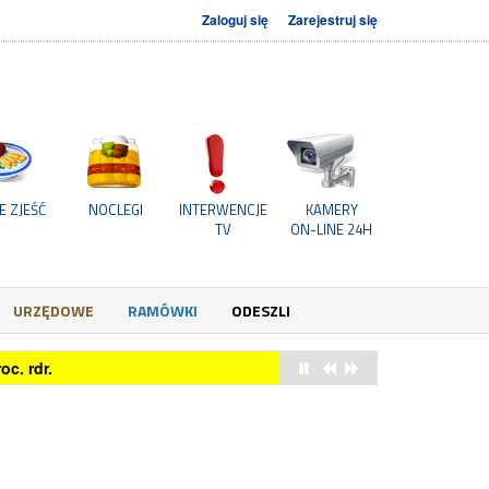
Zaloguj się
Zarejestruj się
E ZJEŚĆ
NOCLEGI
INTERWENCJE
KAMERY
TV
ON-LINE 24H
URZĘDOWE
RAMÓWKI
ODESZLI
c. rdr.