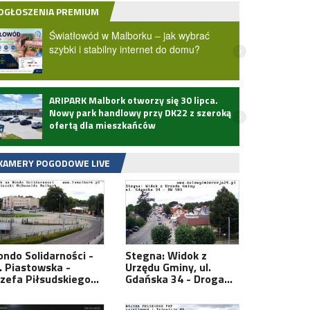
OGŁOSZENIA PREMIUM
Światłowód w Malborku – jak wybrać
szybki i stabilny internet do domu?
ARIPARK Malbork otworzy się 30 lipca.
Zmarł
Nowy park handlowy przy DK22 z szeroką
ofertą dla mieszkańców
KAMERY POGODOWE LIVE
ondo Solidarności -
Stegna: Widok z
l. Piastowska -
Urzędu Gminy, ul.
ózefa Piłsudskiego…
Gdańska 34 - Droga…