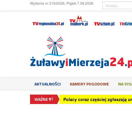
Wydanie nr 219/2026, Piątek 7.08.2026
AKTUALNOŚCI
KAMERY POGODOWE
NA SY
WAŻNE
Polacy coraz częściej zgłaszają u