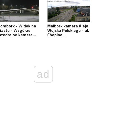
rombork - Widok na
Malbork kamera Aleja
iasto - Wzgórze
Wojska Polskiego - ul.
atedralne kamera…
Chopina…
ad