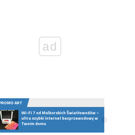
ad
PROMO ART
Wi-Fi 7 od Malborskich Światłowodów –
Jak h
ultra szybki internet bezprzewodowy w
inter
Twoim domu