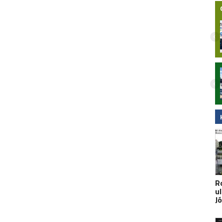
Nocny wypadek na hulajnodze
elektrycznej w Malborku. 15-latek
zabrany do szpitala śmigłowcem LPR.
Wideo
R
u
J