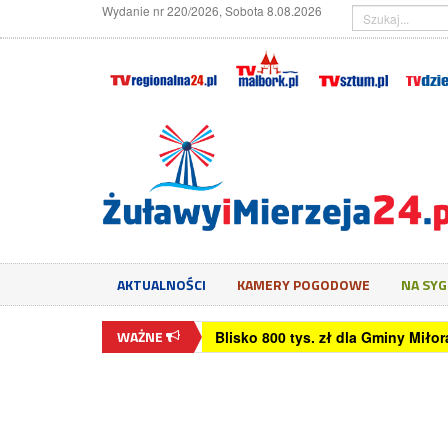
Wydanie nr 220/2026, Sobota 8.08.2026
AKTUALNOŚCI
KAMERY POGODOWE
NA SY
WAŻNE
Blisko 800 tys. zł dla Gminy Mił