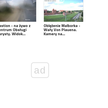
astion - na żywo z
Oblężenie Malborka -
entrum Obsługi
Wały Von Plauena.
urysty. Widok…
Kamery na…
ad