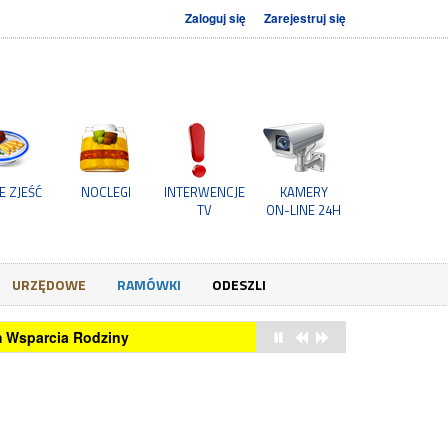
Zaloguj się
Zarejestruj się
E ZJEŚĆ
NOCLEGI
INTERWENCJE
KAMERY
TV
ON-LINE 24H
URZĘDOWE
RAMÓWKI
ODESZLI
um Wsparcia Rodziny