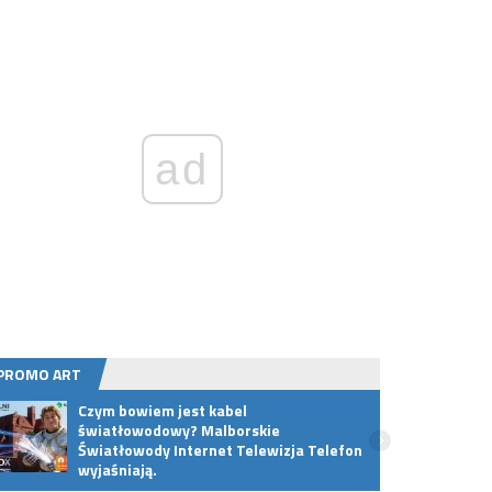
ad
PROMO ART
Czym bowiem jest kabel
Wi-Fi
światłowodowy? Malborskie
ultra
Światłowody Internet Telewizja Telefon
Twoi
wyjaśniają.