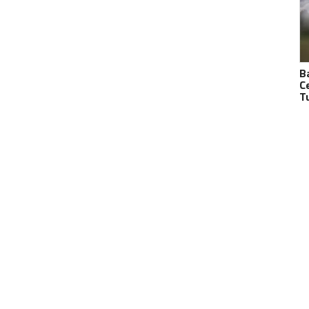
B
C
T