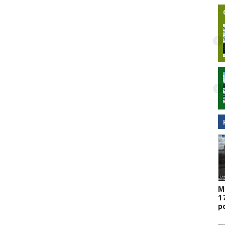
Nocny wypadek na hulajnodze
elektrycznej w Malborku. 15-latek
zabrany do szpitala śmigłowcem LPR.
Wideo
M
1
p