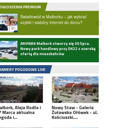
OGŁOSZENIA PREMIUM
Światłowód w Malborku – jak wybrać
szybki i stabilny internet do domu?
ARIPARK Malbork otworzy się 30 lipca.
Zmarł
Nowy park handlowy przy DK22 z szeroką
ofertą dla mieszkańców
KAMERY POGODOWE LIVE
albork, Aleja Rodła i
Nowy Staw - Galeria
7 Marca aktualna
Żuławska Ołówek - ul.
ogoda i…
Kościuszki.…