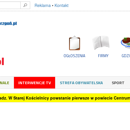
Reklama
•
Kontakt
OGŁOSZENIA
FIRMY
GDZI
GNALE
INTERWENCJE TV
STREFA OBYWATELSKA
SPORT
oradz. W Starej Kościelnicy powstanie pierwsze w powiecie Centr