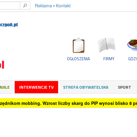
Reklama
•
Kontakt
OGŁOSZENIA
FIRMY
GDZI
GNALE
INTERWENCJE TV
STREFA OBYWATELSKA
SPORT
rzędnikom mobbing. Wzrost liczby skarg do PIP wynosi blisko 8 pro