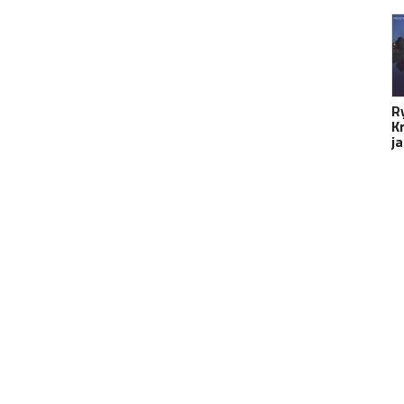
R
K
j