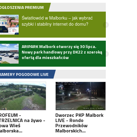
OGŁOSZENIA PREMIUM
Światłowód w Malborku – jak wybrać
szybki i stabilny internet do domu?
ARIPARK Malbork otworzy się 30 lipca.
Zmarł
Nowy park handlowy przy DK22 z szeroką
ofertą dla mieszkańców
KAMERY POGODOWE LIVE
ROFEUM -
Dworzec PKP Malbork
TRZELNICA na żywo -
LIVE - Rondo
owa Wieś
Przewodników
alborska…
Malborskich…