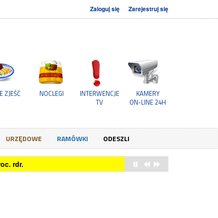
Zaloguj się
Zarejestruj się
E ZJEŚĆ
NOCLEGI
INTERWENCJE
KAMERY
TV
ON-LINE 24H
URZĘDOWE
RAMÓWKI
ODESZLI
c. rdr.