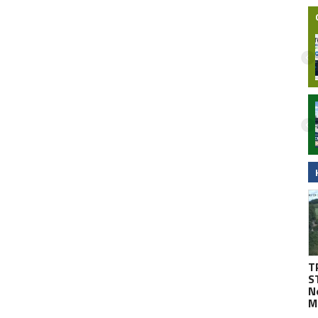
Nocny wypadek na hulajnodze
elektrycznej w Malborku. 15-latek
zabrany do szpitala śmigłowcem LPR.
Wideo
T
S
N
M