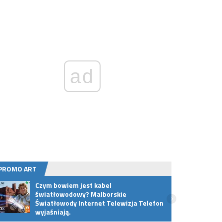
ad
PROMO ART
Czym bowiem jest kabel
Premi
światłowodowy? Malborskie
w wyj
Światłowody Internet Telewizja Telefon
Powró
wyjaśniają.