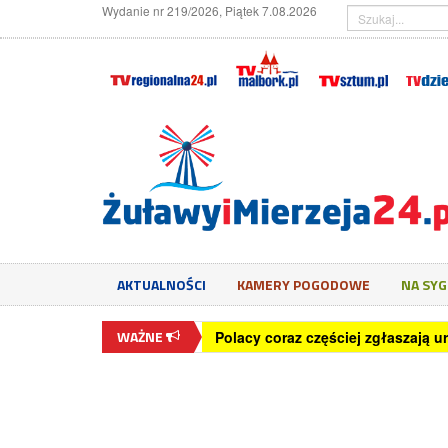
Wydanie nr 219/2026, Piątek 7.08.2026
AKTUALNOŚCI
KAMERY POGODOWE
NA SY
WAŻNE
Polacy coraz częściej zgłaszają u